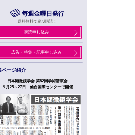
毎週金曜日発行
送料無料で定期購読！
購読申し込み
広告・特集・記事申し込み
集ページ紹介
日本顕微鏡学会 第82回学術講演会
つくばフォーラム
５月25～27日 仙台国際センターで開催
５月２７日、２