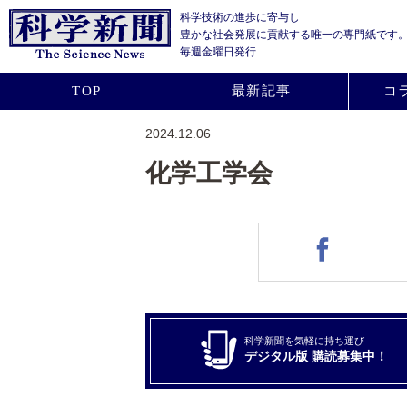
科学技術の進歩に寄与し
豊かな社会発展に貢献する
唯一の専門紙です
毎週金曜日発行
TOP
最新記事
コ
2024.12.06
化学工学会
科学新聞を気軽に持ち運び
デジタル版 購読募集中！