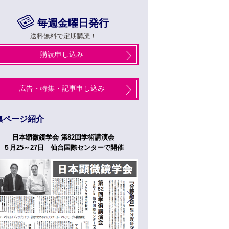
毎週金曜日発行
送料無料で定期購読！
購読申し込み
広告・特集・記事申し込み
集ページ紹介
日本顕微鏡学会 第82回学術講演会
つくばフォーラム
５月25～27日 仙台国際センターで開催
５月２７日、２