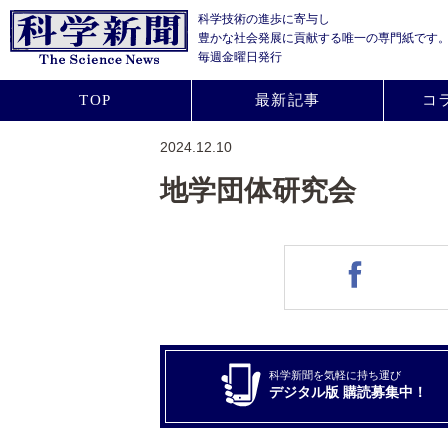
科学技術の進歩に寄与し
豊かな社会発展に貢献する
唯一の専門紙です
毎週金曜日発行
TOP
最新記事
コ
2024.12.10
地学団体研究会
科学新聞を気軽に持ち運び
デジタル版 購読募集中！