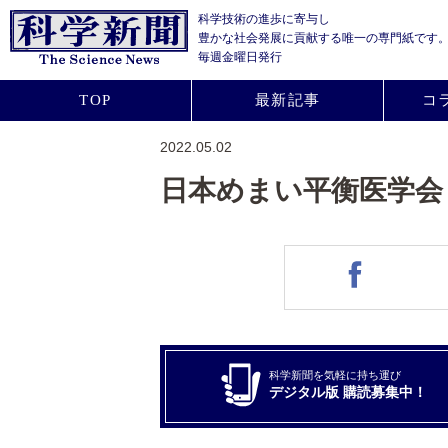
科学技術の進歩に寄与し
豊かな社会発展に貢献する
唯一の専門紙です
毎週金曜日発行
TOP
最新記事
コ
2022.05.02
日本めまい平衡医学会
科学新聞を気軽に持ち運び
デジタル版 購読募集中！