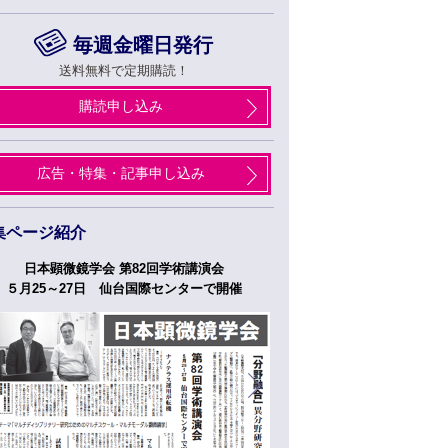
毎週金曜日発行
送料無料で定期購読！
購読申し込み
広告・特集・記事申し込み
集ページ紹介
日本顕微鏡学会 第82回学術講演会
つくばフォーラム
５月25～27日 仙台国際センターで開催
５月２７日、２