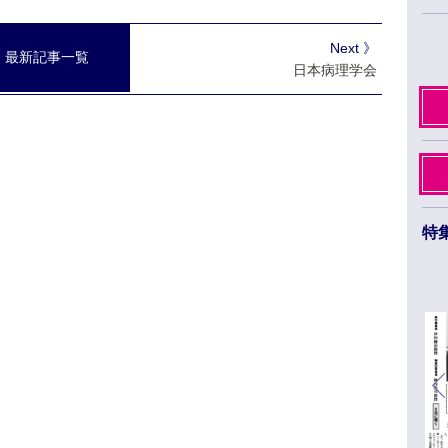
Next 》
最新記事一覧
日本病理学会
特
日本薬学会第145年会 ３月26日から29日まで
福岡市のベイサイドエリアで開催