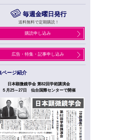
毎週金曜日発行
送料無料で定期購読！
購読申し込み
広告・特集・記事申し込み
集ページ紹介
日本顕微鏡学会 第82回学術講演会
つくばフォーラム
５月25～27日 仙台国際センターで開催
５月２７日、２