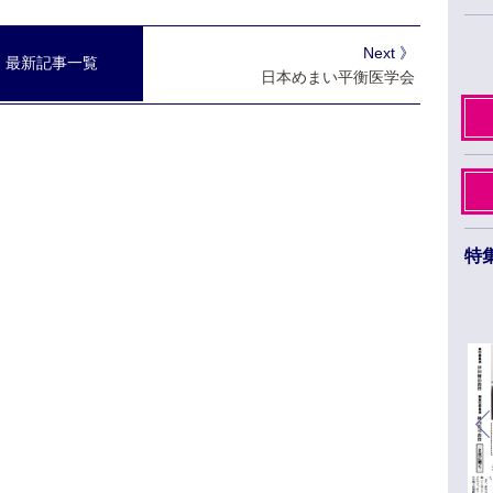
Next 》
最新記事一覧
日本めまい平衡医学会
特
日本薬学会第145年会 ３月26日から29日まで
福岡市のベイサイドエリアで開催