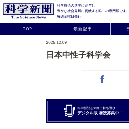
科学技術の進歩に寄与し
豊かな社会発展に貢献する
唯一の専門紙です
毎週金曜日発行
TOP
最新記事
コ
2025.12.09
日本中性子科学会
科学新聞を気軽に持ち運び
デジタル版 購読募集中！