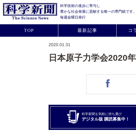
科学技術の進歩に寄与し
豊かな社会発展に貢献する
唯一の専門紙です
毎週金曜日発行
TOP
最新記事
コ
2020.01.31
日本原子力学会2020
科学新聞を気軽に持ち運び
デジタル版 購読募集中！