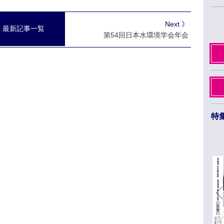
Next 》
最新記事一覧
第54回日本水環境学会年会
特
日本薬学会第145年会 ３月26日から29日まで
福岡市のベイサイドエリアで開催