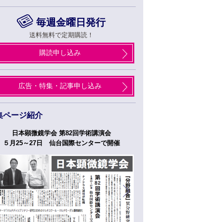
毎週金曜日発行
送料無料で定期購読！
購読申し込み
広告・特集・記事申し込み
集ページ紹介
日本顕微鏡学会 第82回学術講演会
つくばフォーラム
５月25～27日 仙台国際センターで開催
５月２７日、２