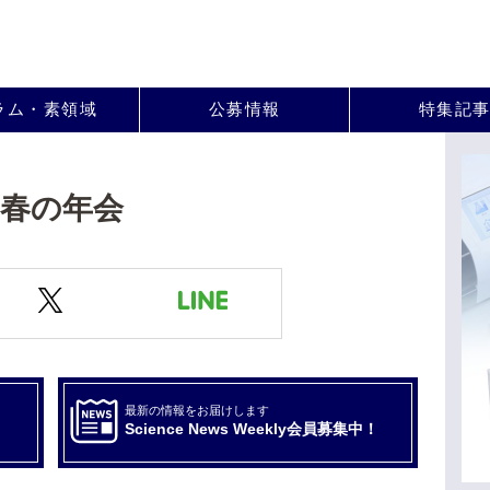
。
ラム・素領域
公募情報
特集記
年春の年会
最新の情報をお届けします
Science News Weekly会員募集中！