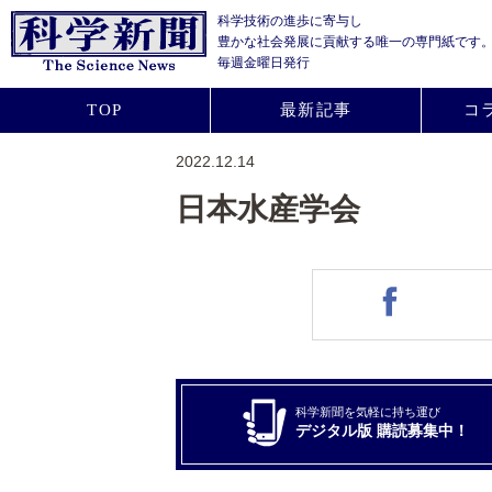
科学技術の進歩に寄与し
豊かな社会発展に貢献する
唯一の専門紙です
毎週金曜日発行
TOP
最新記事
コ
2022.12.14
日本水産学会
科学新聞を気軽に持ち運び
デジタル版 購読募集中！