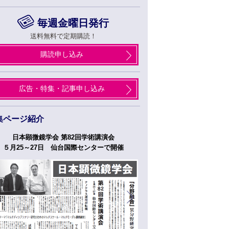
毎週金曜日発行
送料無料で定期購読！
購読申し込み
広告・特集・記事申し込み
集ページ紹介
日本顕微鏡学会 第82回学術講演会
つくばフォーラム
５月25～27日 仙台国際センターで開催
５月２７日、２