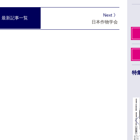
Next 》
最新記事一覧
日本作物学会
特
日本薬学会第145年会 ３月26日から29日まで
福岡市のベイサイドエリアで開催