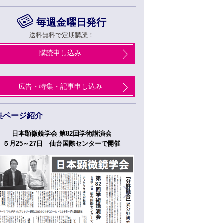
毎週金曜日発行
送料無料で定期購読！
購読申し込み
広告・特集・記事申し込み
集ページ紹介
日本顕微鏡学会 第82回学術講演会
つくばフォーラム
５月25～27日 仙台国際センターで開催
５月２７日、２