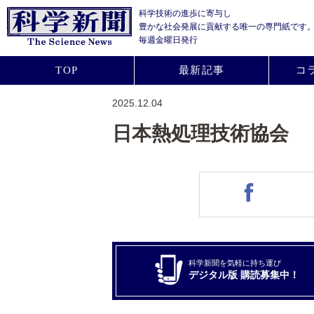
科学技術の進歩に寄与し
豊かな社会発展に貢献する
唯一の専門紙です
毎週金曜日発行
TOP
最新記事
コ
2025.12.04
日本熱処理技術協会
科学新聞を気軽に持ち運び
デジタル版 購読募集中！