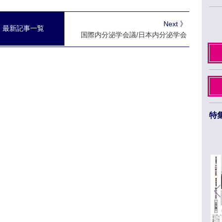
Next 》
最新記事一覧
国際内分泌学会議/日本内分泌学会
特
日本薬学会第145年会 ３月26日から29日まで
福岡市のベイサイドエリアで開催