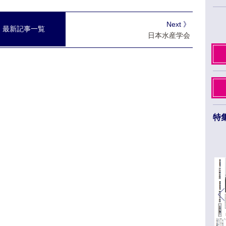
Next 》
最新記事一覧
日本水産学会
特
日本薬学会第145年会 ３月26日から29日まで
福岡市のベイサイドエリアで開催