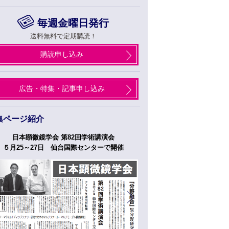
毎週金曜日発行
送料無料で定期購読！
購読申し込み
広告・特集・記事申し込み
集ページ紹介
日本顕微鏡学会 第82回学術講演会
つくばフォーラム
５月25～27日 仙台国際センターで開催
５月２７日、２