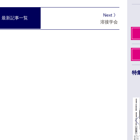
Next 》
最新記事一覧
溶接学会
特
日本薬学会第145年会 ３月26日から29日まで
福岡市のベイサイドエリアで開催