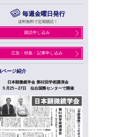
毎週金曜日発行
送料無料で定期購読！
購読申し込み
広告・特集・記事申し込み
集ページ紹介
日本顕微鏡学会 第82回学術講演会
つくばフォーラム
５月25～27日 仙台国際センターで開催
５月２７日、２