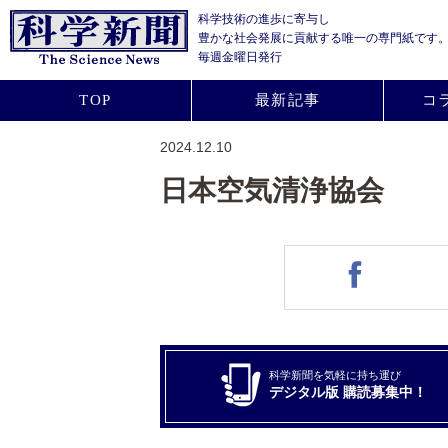
科学技術の進歩に寄与し
豊かな社会発展に貢献する
唯一の専門紙です
毎週金曜日発行
TOP
最新記事
コ
2024.12.10
日本空気清浄協会
科学新聞を気軽に持ち運び
デジタル版 購読募集中！