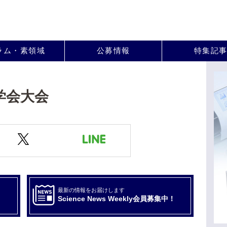
。
ラム・素領域
公募情報
特集記
学会大会
最新の情報をお届けします
Science News Weekly会員募集中！