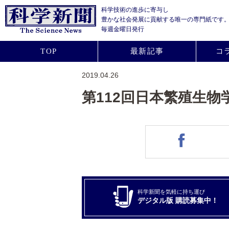
科学技術の進歩に寄与し
豊かな社会発展に貢献する
唯一の専門紙です
毎週金曜日発行
TOP
最新記事
コ
2019.04.26
第112回日本繁殖生物
科学新聞を気軽に持ち運び
デジタル版 購読募集中！