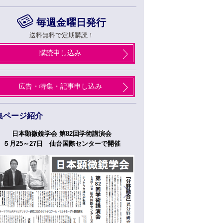
毎週金曜日発行
送料無料で定期購読！
購読申し込み
広告・特集・記事申し込み
集ページ紹介
日本顕微鏡学会 第82回学術講演会
つくばフォーラム
５月25～27日 仙台国際センターで開催
５月２７日、２