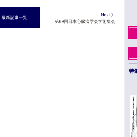
Next 》
最新記事一覧
第69回日本心臓病学会学術集会
特
日本薬学会第145年会 ３月26日から29日まで
福岡市のベイサイドエリアで開催