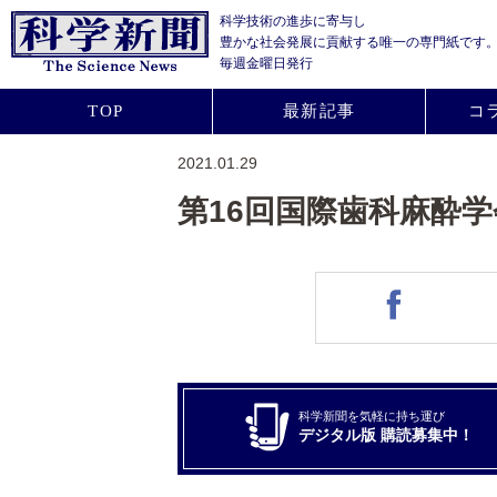
科学技術の進歩に寄与し
豊かな社会発展に貢献する
唯一の専門紙です
毎週金曜日発行
TOP
最新記事
コ
2021.01.29
第16回国際歯科麻酔学会
科学新聞を気軽に持ち運び
デジタル版 購読募集中！