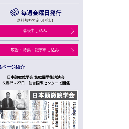
毎週金曜日発行
送料無料で定期購読！
購読申し込み
広告・特集・記事申し込み
集ページ紹介
日本顕微鏡学会 第82回学術講演会
つくばフォーラム
５月25～27日 仙台国際センターで開催
５月２７日、２