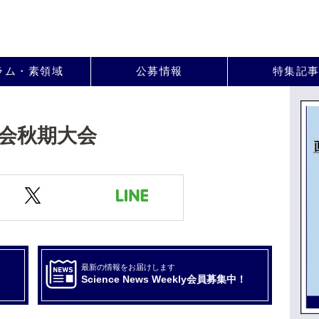
。
ラム・素領域
公募情報
特集記
学会秋期大会
最新の情報をお届けします
Science News Weekly会員募集中！