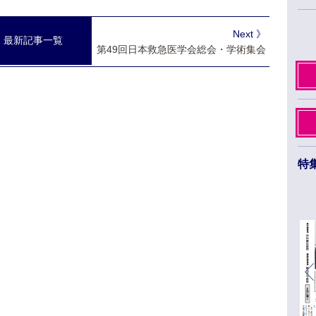
Next 》
最新記事一覧
第49回日本救急医学会総会・学術集会
特
日本薬学会第145年会 ３月26日から29日まで
福岡市のベイサイドエリアで開催