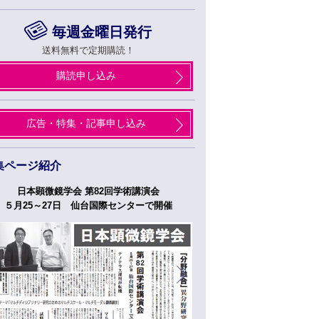
毎週金曜日発行
送料無料で定期購読！
購読申し込み
広告・特集・記事申し込み
集ページ紹介
日本顕微鏡学会 第82回学術講演会
つくばフォーラム
５月25～27日 仙台国際センターで開催
５月２７日、２