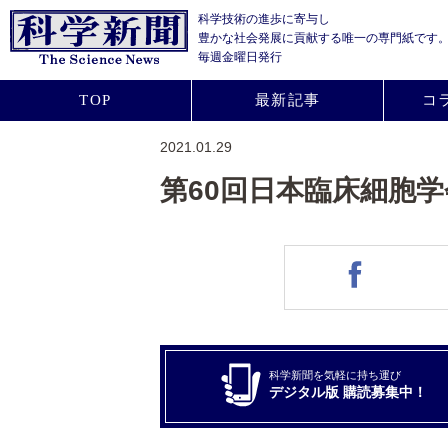
科学技術の進歩に寄与し
豊かな社会発展に貢献する
唯一の専門紙です
毎週金曜日発行
TOP
最新記事
コ
2021.01.29
第60回日本臨床細胞
科学新聞を気軽に持ち運び
デジタル版 購読募集中！