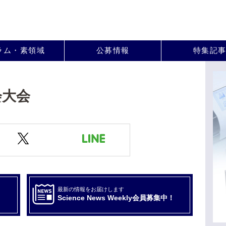
。
ラム・素領域
公募情報
特集記
会大会
最新の情報をお届けします
Science News Weekly会員募集中！