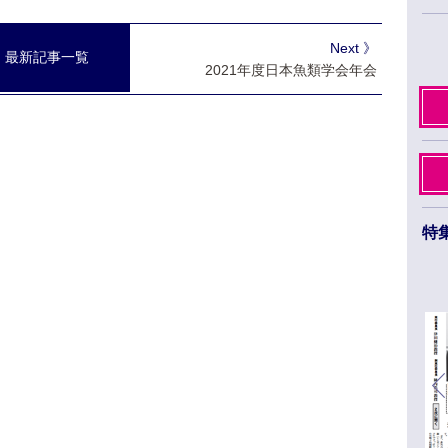
Next 》
最新記事一覧
2021年度日本魚類学会年会
特
日本薬学会第145年会 ３月26日から29日まで
福岡市のベイサイドエリアで開催