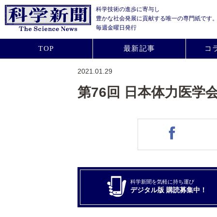
科学技術の進歩に寄与し
豊かな社会発展に貢献する
唯一の専門紙です
毎週金曜日発行
TOP
最新記事
コ
2021.01.29
第76回 日本体力医学
科学新聞を気軽に持ち運び
デジタル版 購読募集中！