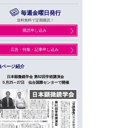
毎週金曜日発行
送料無料で定期購読！
購読申し込み
広告・特集・記事申し込み
集ページ紹介
日本顕微鏡学会 第82回学術講演会
つくばフォーラム
５月25～27日 仙台国際センターで開催
５月２７日、２