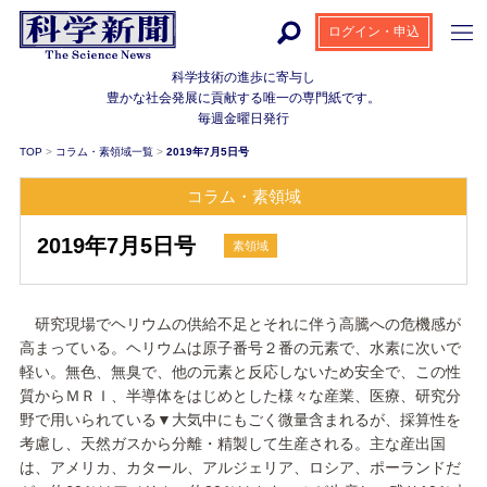
ログイン・申込
科学技術の進歩に寄与し
豊かな社会発展に貢献する
唯一の専門紙です。
毎週金曜日発行
TOP
>
コラム・素領域一覧
>
2019年7月5日号
コラム・素領域
2019年7月5日号
素領域
研究現場でヘリウムの供給不足とそれに伴う高騰への危機感が
高まっている。ヘリウムは原子番号２番の元素で、水素に次いで
軽い。無色、無臭で、他の元素と反応しないため安全で、この性
質からＭＲＩ、半導体をはじめとした様々な産業、医療、研究分
野で用いられている▼大気中にもごく微量含まれるが、採算性を
考慮し、天然ガスから分離・精製して生産される。主な産出国
は、アメリカ、カタール、アルジェリア、ロシア、ポーランドだ