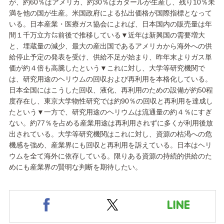
が、約60％はアメリカ、約30％はカタールが生産し、残り10％未
満を他の国が生産。米国政府による払出価格が国際指標となって
いる。日本産業・医療ガス協会によれば、日本国内の販売量は年
間１千万立方㍍前後で推移している▼近年は新興国の需要増大
と、埋蔵量の減少、最大の産出国であるアメリカから海外への供
給停止予定の発表を受け、供給不足が始まり、昨年末よりガス単
価が約４倍も高騰したという▼これに対し、大学等研究機関で
は、研究用途のヘリウムの回収および再利用を本格化している。
日本全国にはこうした回収、液化、再利用のための設備が約50程
度存在し、東京大学物性研究では約90％の回収と再利用を達成し
たという▼一方で、研究用途のヘリウムは流通量の約４％にすぎ
ない。約77％を占める産業用途は再利用されずに多くが利用後放
出されている。大学等研究機関はこれに対し、資源の枯渇への危
機感を強め、産業界にも回収と再利用を訴えている。日本はヘリ
ウムを全て海外に依存している。限りある資源の持続的供給のた
めにも産業界の賢明な判断を期待したい。