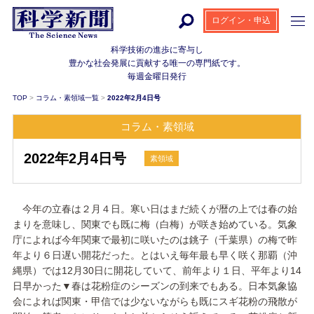
ログイン・申込
科学技術の進歩に寄与し
豊かな社会発展に貢献する
唯一の専門紙です。
毎週金曜日発行
TOP
>
コラム・素領域一覧
>
2022年2月4日号
コラム・素領域
2022年2月4日号
素領域
今年の立春は２月４日。寒い日はまだ続くが暦の上では春の始
まりを意味し、関東でも既に梅（白梅）が咲き始めている。気象
庁によれば今年関東で最初に咲いたのは銚子（千葉県）の梅で昨
年より６日遅い開花だった。とはいえ毎年最も早く咲く那覇（沖
縄県）では12月30日に開花していて、前年より１日、平年より14
日早かった▼春は花粉症のシーズンの到来でもある。日本気象協
会によれば関東・甲信では少ないながらも既にスギ花粉の飛散が