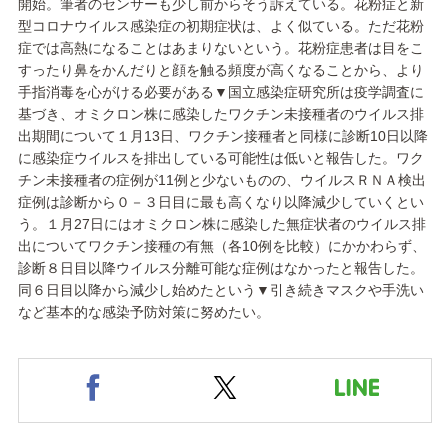
開始。筆者のセンサーも少し前からそう訴えている。花粉症と新
型コロナウイルス感染症の初期症状は、よく似ている。ただ花粉
症では高熱になることはあまりないという。花粉症患者は目をこ
すったり鼻をかんだりと顔を触る頻度が高くなることから、より
手指消毒を心がける必要がある▼国立感染症研究所は疫学調査に
基づき、オミクロン株に感染したワクチン未接種者のウイルス排
出期間について１月13日、ワクチン接種者と同様に診断10日以降
に感染症ウイルスを排出している可能性は低いと報告した。ワク
チン未接種者の症例が11例と少ないものの、ウイルスＲＮＡ検出
症例は診断から０－３日目に最も高くなり以降減少していくとい
う。１月27日にはオミクロン株に感染した無症状者のウイルス排
出についてワクチン接種の有無（各10例を比較）にかかわらず、
診断８日目以降ウイルス分離可能な症例はなかったと報告した。
同６日目以降から減少し始めたという▼引き続きマスクや手洗い
など基本的な感染予防対策に努めたい。