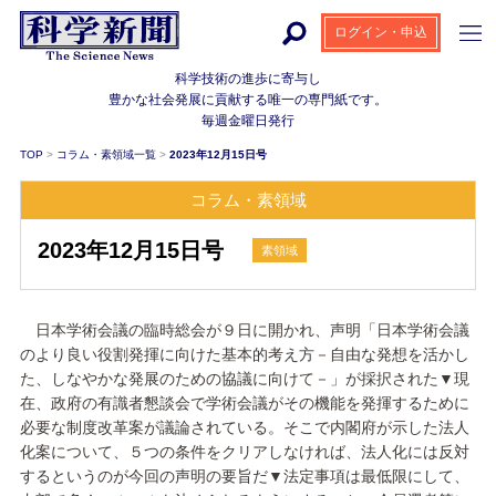
ログイン・申込
科学技術の進歩に寄与し
豊かな社会発展に貢献する
唯一の専門紙です。
毎週金曜日発行
TOP
>
コラム・素領域一覧
>
2023年12月15日号
コラム・素領域
2023年12月15日号
素領域
日本学術会議の臨時総会が９日に開かれ、声明「日本学術会議
のより良い役割発揮に向けた基本的考え方－自由な発想を活かし
た、しなやかな発展のための協議に向けて－」が採択された▼現
在、政府の有識者懇談会で学術会議がその機能を発揮するために
必要な制度改革案が議論されている。そこで内閣府が示した法人
化案について、５つの条件をクリアしなければ、法人化には反対
するというのが今回の声明の要旨だ▼法定事項は最低限にして、