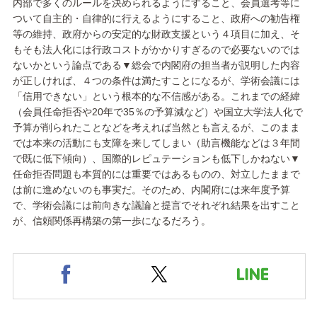
内部で多くのルールを決められるようにすること、会員選考等に
ついて自主的・自律的に行えるようにすること、政府への勧告権
等の維持、政府からの安定的な財政支援という４項目に加え、そ
もそも法人化には行政コストがかかりすぎるので必要ないのでは
ないかという論点である▼総会で内閣府の担当者が説明した内容
が正しければ、４つの条件は満たすことになるが、学術会議には
「信用できない」という根本的な不信感がある。これまでの経緯
（会員任命拒否や20年で35％の予算減など）や国立大学法人化で
予算が削られたことなどを考えれば当然とも言えるが、このまま
では本来の活動にも支障を来してしまい（助言機能などは３年間
で既に低下傾向）、国際的レピュテーションも低下しかねない▼
任命拒否問題も本質的には重要ではあるものの、対立したままで
は前に進めないのも事実だ。そのため、内閣府には来年度予算
で、学術会議には前向きな議論と提言でそれぞれ結果を出すこと
が、信頼関係再構築の第一歩になるだろう。