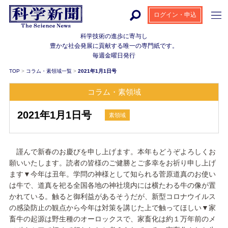
ログイン・申込
科学技術の進歩に寄与し
豊かな社会発展に貢献する
唯一の専門紙です。
毎週金曜日発行
TOP
>
コラム・素領域一覧
>
2021年1月1日号
コラム・素領域
2021年1月1日号
素領域
謹んで新春のお慶びを申し上げます。本年もどうぞよろしくお
願いいたします。読者の皆様のご健勝とご多幸をお祈り申し上げ
ます▼今年は丑年。学問の神様として知られる菅原道真のお使い
は牛で、道真を祀る全国各地の神社境内には横たわる牛の像が置
かれている。触ると御利益があるそうだが、新型コロナウイルス
の感染防止の観点から今年は対策を講じた上で触ってほしい▼家
畜牛の起源は野生種のオーロックスで、家畜化は約１万年前のメ