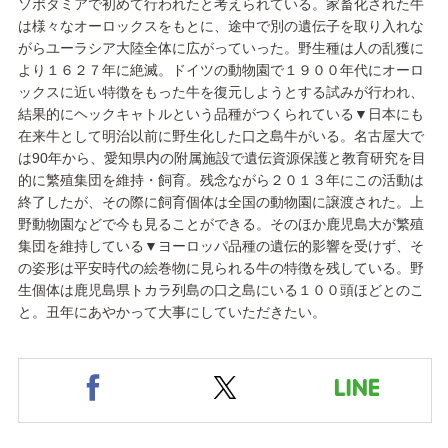
ソポタミアで初めて行われたと考えられている。家畜化された牛
は様々なオーロックスをもとに、途中で別の遺伝子を取り入れな
がらユーラシア大陸全体に広がっていった。野生種は人の乱獲に
より１６２７年に絶滅。ドイツの動物園で１９００年代にオーロ
ックスに近い特徴をもった牛を復元しようとする試みが行われ、
結果的にヘックキャトルという品種がつくられている▼日本にも
在来牛として明治以前に野生化した口之島牛がいる。名古屋大で
は90年から、愛知県内の附属施設で遺伝資源保護と教育研究を目
的に繁殖集団を維持・飼育。残念ながら２０１３年にこの活動は
終了したが、その際に飼育個体は全国の動物園に譲渡された。上
野動物園などで今も見ることができる。そのほか鹿児島大が繁殖
集団を維持している▼ヨーロッパ品種の遺伝的影響を受けず、そ
の姿形は平安時代の絵巻物に見られる牛の特徴を残している。野
生個体は鹿児島県トカラ列島の口之島にいる１００頭ほどとのこ
と。丑年にあやかって大事にしていただきたい。