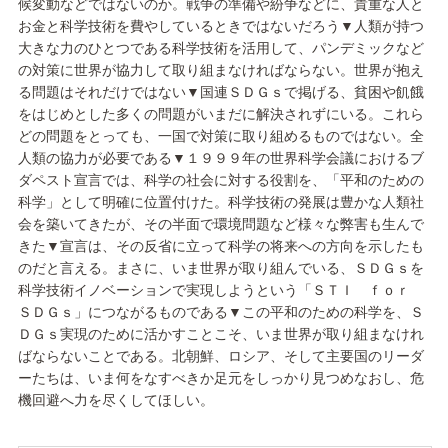
候変動などではないのか。戦争の準備や紛争などに、貴重な人と
お金と科学技術を費やしているときではないだろう▼人類が持つ
大きな力のひとつである科学技術を活用して、パンデミックなど
の対策に世界が協力して取り組まなければならない。世界が抱え
る問題はそれだけではない▼国連ＳＤＧｓで掲げる、貧困や飢餓
をはじめとした多くの問題がいまだに解決されずにいる。これら
どの問題をとっても、一国で対策に取り組めるものではない。全
人類の協力が必要である▼１９９９年の世界科学会議におけるブ
ダペスト宣言では、科学の社会に対する役割を、「平和のための
科学」として明確に位置付けた。科学技術の発展は豊かな人類社
会を築いてきたが、その半面で環境問題など様々な弊害も生んで
きた▼宣言は、その反省に立って科学の将来への方向を示したも
のだと言える。まさに、いま世界が取り組んでいる、ＳＤＧｓを
科学技術イノベーションで実現しようという「ＳＴＩ ｆｏｒ
ＳＤＧｓ」につながるものである▼この平和のための科学を、Ｓ
ＤＧｓ実現のために活かすことこそ、いま世界が取り組まなけれ
ばならないことである。北朝鮮、ロシア、そして主要国のリーダ
ーたちは、いま何をなすべきか足元をしっかり見つめなおし、危
機回避へ力を尽くしてほしい。