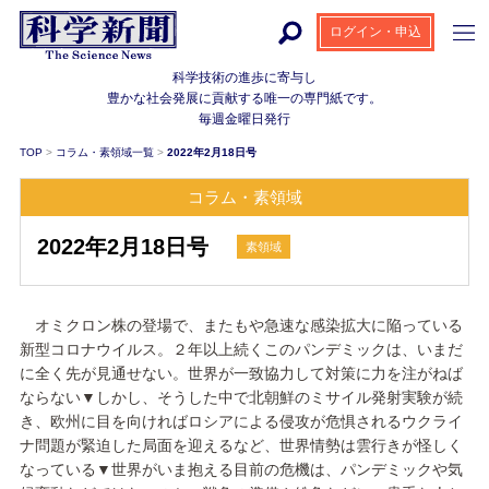
ログイン・申込
科学技術の進歩に寄与し
豊かな社会発展に貢献する
唯一の専門紙です。
毎週金曜日発行
TOP
>
コラム・素領域一覧
>
2022年2月18日号
コラム・素領域
2022年2月18日号
素領域
オミクロン株の登場で、またもや急速な感染拡大に陥っている
新型コロナウイルス。２年以上続くこのパンデミックは、いまだ
に全く先が見通せない。世界が一致協力して対策に力を注がねば
ならない▼しかし、そうした中で北朝鮮のミサイル発射実験が続
き、欧州に目を向ければロシアによる侵攻が危惧されるウクライ
ナ問題が緊迫した局面を迎えるなど、世界情勢は雲行きが怪しく
なっている▼世界がいま抱える目前の危機は、パンデミックや気