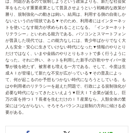
は、問題があるので規制しようという政策よりも、新たな社会変
革をもたらす重要産業として普及させようという戦略的な政策が
勝り、規制強化への動きは鈍い。結局は、利用する側の自衛しか
ないというのが現状である▼そのため、利用者にはインターネッ
トを使いこなす能力が求められることになる。「インターネット
リテラシー」といわれる能力である。パソコンとスマートフォン
が普及した現代では、この能力なしには、青少年ばかりでなく大
人も安全・安心に生きていけない時代になった▼情報のやりとり
だけではなく、いまや金銭のやりとりもネットで多く行うように
なった。それに伴い、ネットを利用した新手の詐欺やサイバー攻
撃が後を絶たず、被害者も増える一方である。そして、今度は生
成ＡＩが登場して新たな不安が広がっている▼その普及によっ
て、何が起こるのか予想もつかない時代になろうとしている。も
はや利用者のリテラシーを超えた問題で、行政による規制強化が
必要な時代になってきたといえよう▼巨大ＩＴ企業が誕生し、巨
万の富を持つＩＴ長者を生むだけのＩＴ産業なら、人類全体の繁
栄にはつながらない。そろそろバランスは規制の方向に傾ける必
要がある。