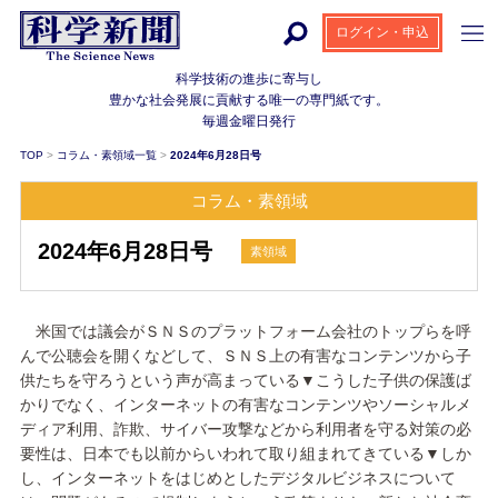
ログイン・申込
科学技術の進歩に寄与し
豊かな社会発展に貢献する
唯一の専門紙です。
毎週金曜日発行
TOP
>
コラム・素領域一覧
>
2024年6月28日号
コラム・素領域
2024年6月28日号
素領域
米国では議会がＳＮＳのプラットフォーム会社のトップらを呼
んで公聴会を開くなどして、ＳＮＳ上の有害なコンテンツから子
供たちを守ろうという声が高まっている▼こうした子供の保護ば
かりでなく、インターネットの有害なコンテンツやソーシャルメ
ディア利用、詐欺、サイバー攻撃などから利用者を守る対策の必
要性は、日本でも以前からいわれて取り組まれてきている▼しか
し、インターネットをはじめとしたデジタルビジネスについて