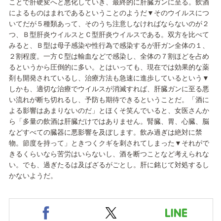
ことで肝硬変へと悪化していき、最終的に肝臓ガンに至る。飲酒
によるものはまれであるということのようだ▼そのウイルスにつ
いてだが５種類あって、そのうち注意しなければならないのが２
つ、Ｂ型肝炎ウイルスとＣ型肝炎ウイルスである。双方を比べて
みると、Ｂ型は母子感染や性行為で感染するが肝ガン全体の１、
２割程度。一方Ｃ型は輸血などで感染し、全体の７割ほどを占め
るというから圧倒的に多い。とはいっても、現在では効果的な薬
剤も開発されているし、治療方法も急速に進歩しているという▼
しかも、適切な治療でウイルスが消滅すれば、肝臓ガンに至る悪
い流れが断ち切れるし、予防も期待できるということだ。「酒に
よる影響はあまりないのだ」とほくそ笑んでいると、女医さんか
ら「多量の飲酒は肝臓だけではありません。腎臓、胃、心臓、脳
などすべての臓器に悪影響を及ぼします。飲み過ぎは絶対に禁
物。節度を持って」ときつくクギを刺されてしまった▼それがで
きるくらいなら苦労はいらないし、酒を断つことなど考えられな
い。でも、過ぎたるは及ばざるがごとし。肝に銘じて対処するし
かないようだ。