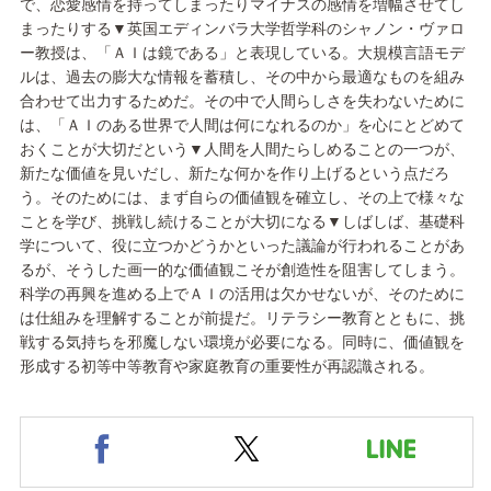
で、恋愛感情を持ってしまったりマイナスの感情を増幅させてし
まったりする▼英国エディンバラ大学哲学科のシャノン・ヴァロ
ー教授は、「ＡＩは鏡である」と表現している。大規模言語モデ
ルは、過去の膨大な情報を蓄積し、その中から最適なものを組み
合わせて出力するためだ。その中で人間らしさを失わないために
は、「ＡＩのある世界で人間は何になれるのか」を心にとどめて
おくことが大切だという▼人間を人間たらしめることの一つが、
新たな価値を見いだし、新たな何かを作り上げるという点だろ
う。そのためには、まず自らの価値観を確立し、その上で様々な
ことを学び、挑戦し続けることが大切になる▼しばしば、基礎科
学について、役に立つかどうかといった議論が行われることがあ
るが、そうした画一的な価値観こそが創造性を阻害してしまう。
科学の再興を進める上でＡＩの活用は欠かせないが、そのために
は仕組みを理解することが前提だ。リテラシー教育とともに、挑
戦する気持ちを邪魔しない環境が必要になる。同時に、価値観を
形成する初等中等教育や家庭教育の重要性が再認識される。