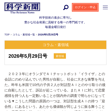
ログイン・申込
科学技術の進歩に寄与し
豊かな社会発展に貢献する
唯一の専門紙です。
毎週金曜日発行
TOP
>
コラム・素領域一覧
>
2026年5月29日号
コラム・素領域
2026年5月29日号
素領域
２０２３年にオランダでＡＩチャットボット「イライザ」との
会話にのめり込んでいた男性が自殺し、社会に大きな衝撃を与え
た。昨年も米国で10代の子供２人が対話型ＡＩとのやり取りの後
に自殺したとして、訴訟が起こっている。またＡＩに対して恋愛
感情を持つ人も一定数いることが国内外の調査で明らかになって
いる▼こうした問題の原因の一つは、対話型生成ＡＩの持つ「迎
合性」にあるという。あたかも価値観が同じように振る舞うこと