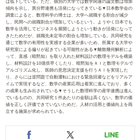
は低下している。ただ、個別の大学では数学関連の論文数は増加
傾向を示し、異分野連携も活発になってきている▼日本数学会の
調査によると、数理科学の博士は、大学へ就職する割合が減少
し、民間への就職割合が増加しているという。ようやく日本でも
数学を活用してビジネスを展開しようという動きが活発になって
きたためだが、就職先未定等の割合も増加している。共同研究を
通じて数学の有用性を実感する企業が多いため、所属する大学や
研究室による偏りが起きている可能性がある▼離散幾何解析によ
って、直感（暗黙知）を取り入れた材料設計の数理モデルを構築
し、材料設計を10億倍早くしたり、暗黙知をＡＩと数理モデルで
アルゴリズム化し、医師の意思決定支援を行うＡＩを実現した
り、さらには逆問題で自動運転における緊急回避などをリアルア
イムで実現するなど、数学の産業応用は着実に進んでおり、多く
の成果も生み出されている▼そうした数理科学の産学連携は進ん
でいるものの、共同研究１件あたりの金額は高くない。数学の価
値を正しく評価できていないためだ。人材の活用と価値向上を両
立する施策が求められている。