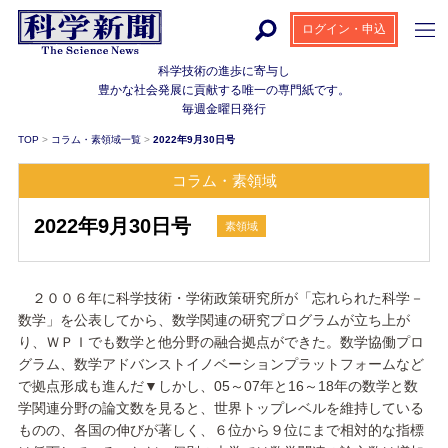
ログイン・申込
科学技術の進歩に寄与し
豊かな社会発展に貢献する
唯一の専門紙です。
毎週金曜日発行
TOP
>
コラム・素領域一覧
>
2022年9月30日号
コラム・素領域
2022年9月30日号
素領域
２００６年に科学技術・学術政策研究所が「忘れられた科学－
数学」を公表してから、数学関連の研究プログラムが立ち上が
り、ＷＰＩでも数学と他分野の融合拠点ができた。数学協働プロ
グラム、数学アドバンストイノベーションプラットフォームなど
で拠点形成も進んだ▼しかし、05～07年と16～18年の数学と数
学関連分野の論文数を見ると、世界トップレベルを維持している
ものの、各国の伸びが著しく、６位から９位にまで相対的な指標