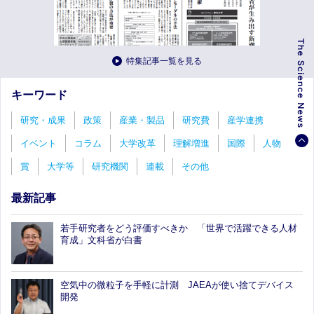
特集記事一覧を見る
キーワード
研究・成果
政策
産業・製品
研究費
産学連携
イベント
コラム
大学改革
理解増進
国際
人物
賞
大学等
研究機関
連載
その他
最新記事
若手研究者をどう評価すべきか 「世界で活躍できる人材
育成」文科省が白書
空気中の微粒子を手軽に計測 JAEAが使い捨てデバイス
開発