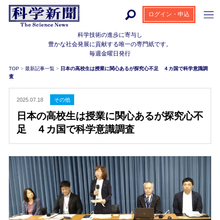
ログイン・申込
科学技術の進歩に寄与し
豊かな社会発展に貢献する
唯一の専門紙です。
毎週金曜日発行
TOP
>
最新記事一覧
>
日本の高校生は授業に関心あるが探究心不足 ４カ国で科学意識調
査
2025.07.18
その他
日本の高校生は授業に関心あるが探究心不
足 ４カ国で科学意識調査