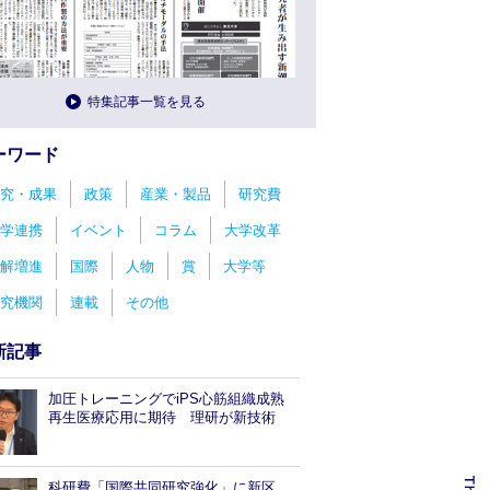
特集記事一覧を見る
ーワード
究・成果
政策
産業・製品
研究費
学連携
イベント
コラム
大学改革
解増進
国際
人物
賞
大学等
究機関
連載
その他
新記事
加圧トレーニングでiPS心筋組織成熟
再生医療応用に期待 理研が新技術
科研費「国際共同研究強化」に新区