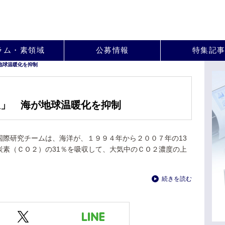
。
ラム・素領域
公募情報
特集記
地球温暖化を抑制
収」 海が地球温暖化を抑制
国際研究チームは、海洋が、１９９４年から２００７年の13
炭素（ＣＯ２）の31％を吸収して、大気中のＣＯ２濃度の上
続きを読む