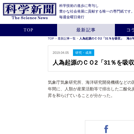
科学技術の進歩に寄与し
豊かな社会発展に貢献する
唯一の専門紙です
毎週金曜日発行
TOP
最新記事
コ
TOP
>
最新記事一覧
>
人為起源のＣＯ2「31％を吸収」 海が
2019.04.05
研究・成果
人為起源のＣＯ2「31％を吸
気象庁気象研究所、海洋研究開発機構などの
年間に、人類が産業活動等で排出した二酸化
昇を和らげていることが分かった。