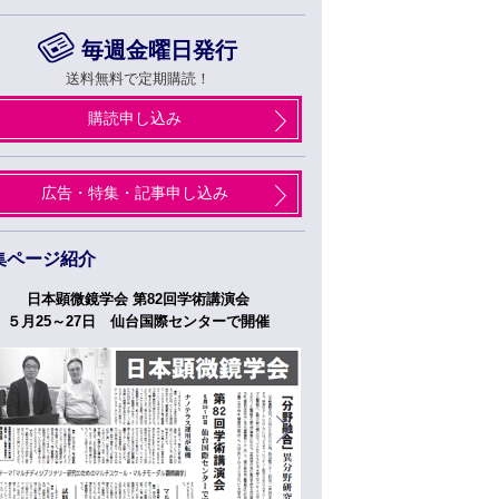
毎週金曜日発行
送料無料で定期購読！
購読申し込み
広告・特集・記事申し込み
集ページ紹介
日本顕微鏡学会 第82回学術講演会
つくばフォーラム
５月25～27日 仙台国際センターで開催
５月２７日、２