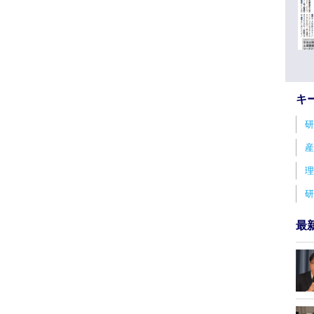
キ
研
産
理
研
最