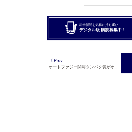
科学新聞を気軽に持ち運び
デジタル版 購読募集中！
《 Prev
オートファジー関与タンパク質がオートファゴソームに脂質を供給