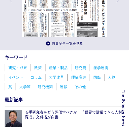
特集記事一覧を見る
キーワード
研究・成果
政策
産業・製品
研究費
産学連携
イベント
コラム
大学改革
理解増進
国際
人物
賞
大学等
研究機関
連載
その他
最新記事
若手研究者をどう評価すべきか 「世界で活躍できる人材
育成」文科省が白書