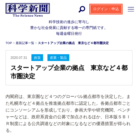
ログイン・申込
科学技術の進歩に寄与し
豊かな社会発展に貢献する
唯一の専門紙です。
毎週金曜日発行
TOP
>
最新記事一覧
>
スタートアップ企業の拠点 東京など４都市圏決定
2020.07.31
政策
産業・製品
スタートアップ企業の拠点 東京など４都
市圏決定
内閣府は、東京圏など４つのグローバル拠点都市を決定した。ま
た札幌市など４拠点を推進拠点都市に認定した。各拠点都市ごと
にコンソーシアムを形成しており、参画大学や研究機関、ベンチ
ャーなどは、政府系資金の公募で加点されるほか、日本版ＳＢＩ
Ｒ制度による公共調達などの対象になるなどの優遇措置が得られ
る。