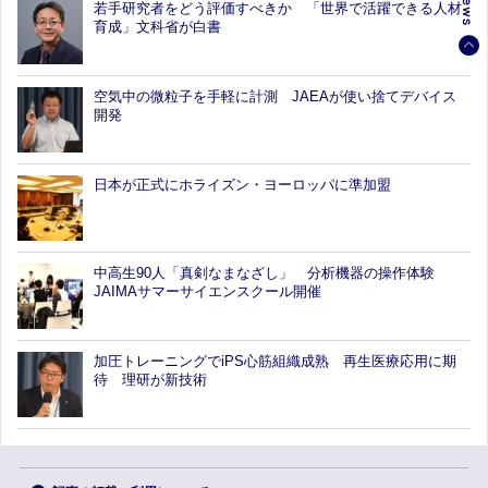
若手研究者をどう評価すべきか 「世界で活躍できる人材
育成」文科省が白書
空気中の微粒子を手軽に計測 JAEAが使い捨てデバイス
開発
日本が正式にホライズン・ヨーロッパに準加盟
中高生90人「真剣なまなざし」 分析機器の操作体験
JAIMAサマーサイエンスクール開催
加圧トレーニングでiPS心筋組織成熟 再生医療応用に期
待 理研が新技術