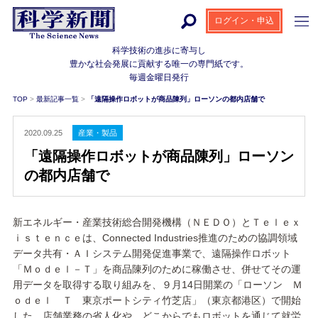
ログイン・申込
科学技術の進歩に寄与し
豊かな社会発展に貢献する
唯一の専門紙です。
毎週金曜日発行
TOP
>
最新記事一覧
>
「遠隔操作ロボットが商品陳列」ローソンの都内店舗で
2020.09.25
産業・製品
「遠隔操作ロボットが商品陳列」ローソン
の都内店舗で
新エネルギー・産業技術総合開発機構（ＮＥＤＯ）とＴｅｌｅｘ
ｉｓｔｅｎｃｅは、Connected Industries推進のための協調領域
データ共有・ＡＩシステム開発促進事業で、遠隔操作ロボット
「Ｍｏｄｅｌ－Ｔ」を商品陳列のために稼働させ、併せてその運
用データを取得する取り組みを、９月14日開業の「ローソン Ｍ
ｏｄｅｌ Ｔ 東京ポートシティ竹芝店」（東京都港区）で開始
した。店舗業務の省人化や、どこからでもロボットを通じて就労