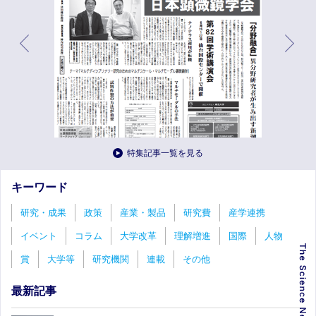
特集記事一覧を見る
キーワード
研究・成果
政策
産業・製品
研究費
産学連携
イベント
コラム
大学改革
理解増進
国際
人物
賞
大学等
研究機関
連載
その他
最新記事