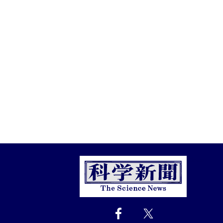
Close