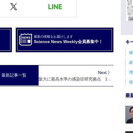
最新の情報をお届けします
Science News Weekly会員募集中！
キ
研
産
Next 》
理
最新記事一覧
阪大に最高水準の感染症研究拠点 10年間で230億円 日本財団が助成
研
最