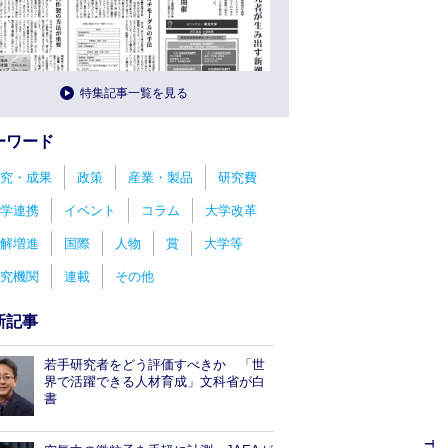
特集記事一覧を見る
ーワード
究・成果
政策
産業・製品
研究費
学連携
イベント
コラム
大学改革
解増進
国際
人物
賞
大学等
究機関
連載
その他
新記事
若手研究者をどう評価すべきか 「世
界で活躍できる人材育成」文科省が白
書