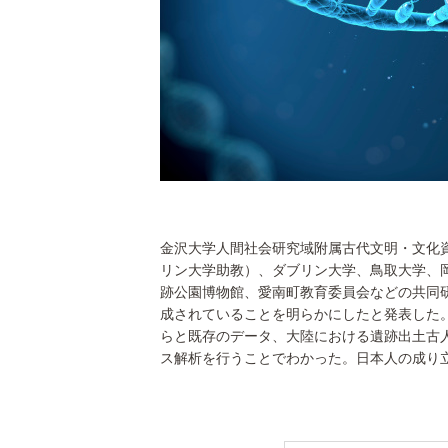
金沢大学人間社会研究域附属古代文明・文化
リン大学助教）、ダブリン大学、鳥取大学、
跡公園博物館、愛南町教育委員会などの共同
成されていることを明らかにしたと発表した
らと既存のデータ、大陸における遺跡出土古
ス解析を行うことでわかった。日本人の成り