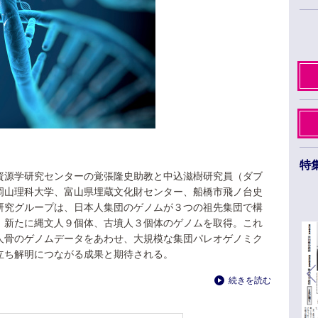
特
資源学研究センターの覚張隆史助教と中込滋樹研究員（ダブ
日本薬学会第145年会 ３月26日から29日まで
岡山理科大学、富山県埋蔵文化財センター、船橋市飛ノ台史
福岡市のベイサイドエリアで開催
研究グループは、日本人集団のゲノムが３つの祖先集団で構
。新たに縄文人９個体、古墳人３個体のゲノムを取得。これ
人骨のゲノムデータをあわせ、大規模な集団パレオゲノミク
立ち解明につながる成果と期待される。
続きを読む