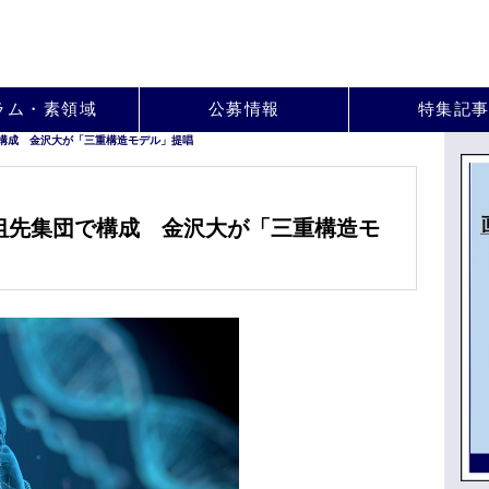
。
ラム・素領域
公募情報
特集記
構成 金沢大が「三重構造モデル」提唱
祖先集団で構成 金沢大が「三重構造モ