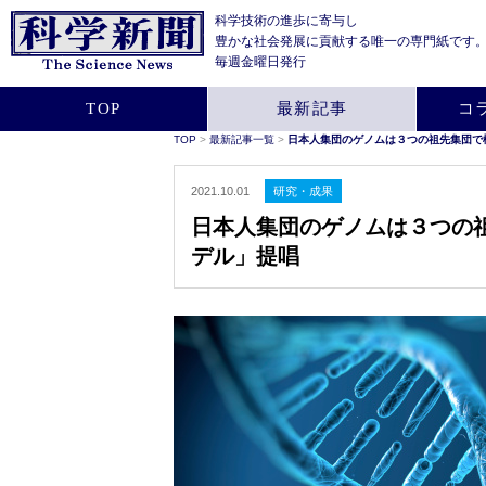
科学技術の進歩に寄与し
豊かな社会発展に貢献する
唯一の専門紙です
毎週金曜日発行
TOP
最新記事
コ
TOP
>
最新記事一覧
>
日本人集団のゲノムは３つの祖先集団で
2021.10.01
研究・成果
日本人集団のゲノムは３つの
デル」提唱