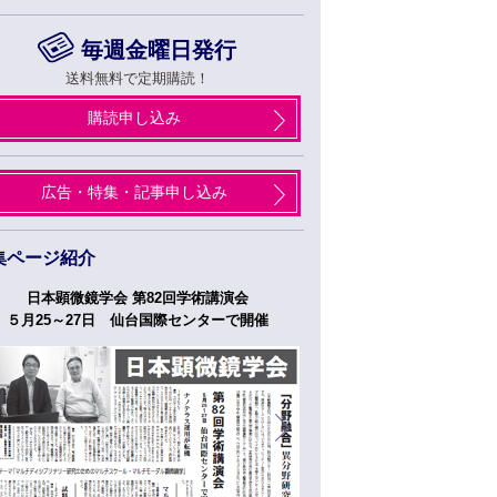
毎週金曜日発行
送料無料で定期購読！
購読申し込み
広告・特集・記事申し込み
集ページ紹介
日本顕微鏡学会 第82回学術講演会
つくばフォーラム
５月25～27日 仙台国際センターで開催
５月２７日、２