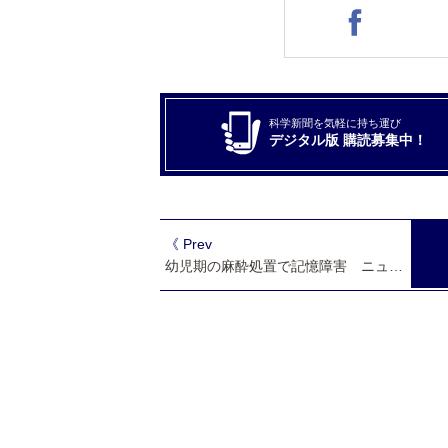
科学新聞を気軽に持ち運び
デジタル版 購読募集中！
《 Prev
幼児期の麻酔処置で記憶障害 ニューロン新生の低下が一因 自発的運動で改善可能