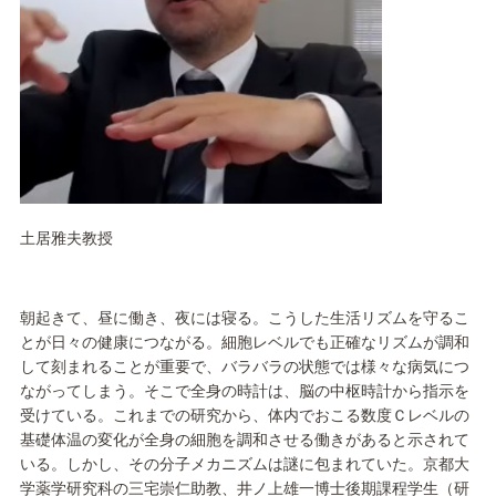
土居雅夫教授
朝起きて、昼に働き、夜には寝る。こうした生活リズムを守るこ
とが日々の健康につながる。細胞レベルでも正確なリズムが調和
して刻まれることが重要で、バラバラの状態では様々な病気につ
ながってしまう。そこで全身の時計は、脳の中枢時計から指示を
受けている。これまでの研究から、体内でおこる数度Ｃレベルの
基礎体温の変化が全身の細胞を調和させる働きがあると示されて
いる。しかし、その分子メカニズムは謎に包まれていた。京都大
学薬学研究科の三宅崇仁助教、井ノ上雄一博士後期課程学生（研