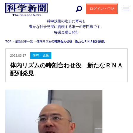
ログイン・申込
科学技術の進歩に寄与し
豊かな社会発展に貢献する
唯一の専門紙です。
毎週金曜日発行
TOP
>
最新記事一覧
>
体内リズムの時刻合わせ役 新たなＲＮＡ配列発見
2023.03.17
研究・成果
体内リズムの時刻合わせ役 新たなＲＮＡ
配列発見