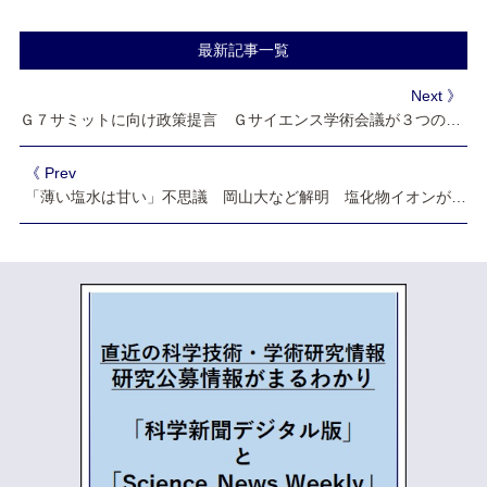
最新記事一覧
Next 》
Ｇ７サミットに向け政策提言 Ｇサイエンス学術会議が３つの共同声明
《 Prev
「薄い塩水は甘い」不思議 岡山大など解明 塩化物イオンが甘味受容体に作用