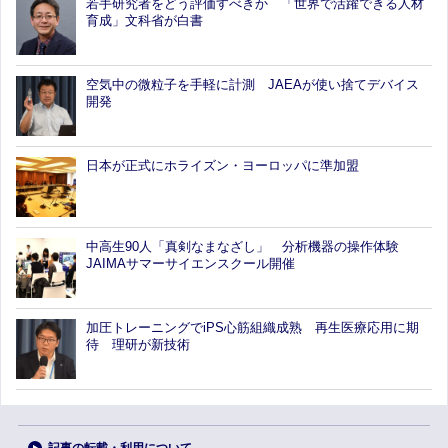
若手研究者をどう評価すべきか 「世界で活躍できる人材
育成」文科省が白書
空気中の微粒子を手軽に計測 JAEAが使い捨てデバイス
開発
日本が正式にホライズン・ヨーロッパに準加盟
中高生90人「真剣なまなざし」 分析機器の操作体験
JAIMAサマーサイエンスクール開催
加圧トレーニングでiPS心筋組織成熟 再生医療応用に期
待 理研が新技術