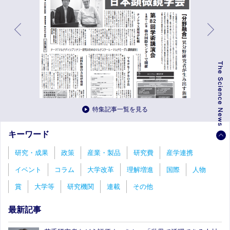
特集記事一覧を見る
キーワード
研究・成果
政策
産業・製品
研究費
産学連携
イベント
コラム
大学改革
理解増進
国際
人物
賞
大学等
研究機関
連載
その他
最新記事