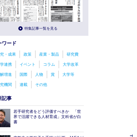
特集記事一覧を見る
ーワード
究・成果
政策
産業・製品
研究費
学連携
イベント
コラム
大学改革
解増進
国際
人物
賞
大学等
究機関
連載
その他
新記事
若手研究者をどう評価すべきか 「世
界で活躍できる人材育成」文科省が白
書