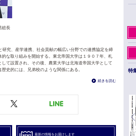
男総長
成と研究、産学連携、社会貢献の幅広い分野での連携協定を締
体的な取り組みを開始する。東北帝国大学は１９０７年、札
として設置され、その後、農業大学は北海道帝国大学として
は歴史的には、兄弟校のような関係にある。
特
続きを読む
日本薬学会第145年会 ３月26日から29日まで
福岡市のベイサイドエリアで開催
最新の情報をお届けします