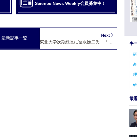
Science News Weekly会員募集中！
Next 》
最新記事一覧
東北大学次期総長に冨永悌二氏 「国際卓越大」発展へ邁進
キ
研
産
理
研
最