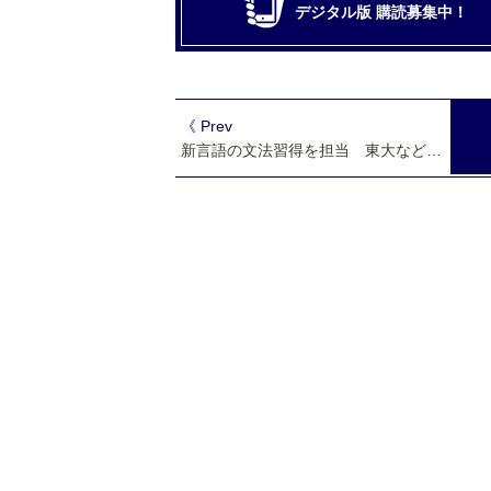
デジタル版 購読募集中！
《 Prev
新言語の文法習得を担当 東大など脳部位特定