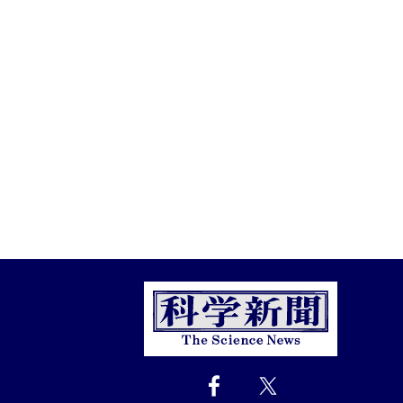
Close