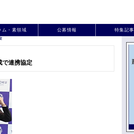
。
ラム・素領域
公募情報
特集記
定
成で連携協定