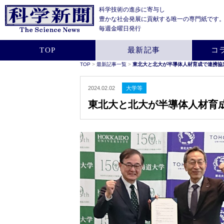
科学技術の進歩に寄与し
豊かな社会発展に貢献する
唯一の専門紙です
毎週金曜日発行
TOP
最新記事
コ
TOP
>
最新記事一覧
>
東北大と北大が半導体人材育成で連携協
2024.02.02
大学等
東北大と北大が半導体人材育