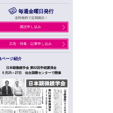
毎週金曜日発行
送料無料で定期購読！
購読申し込み
広告・特集・記事申し込み
集ページ紹介
日本顕微鏡学会 第82回学術講演会
つくばフォーラム
５月25～27日 仙台国際センターで開催
５月２７日、２