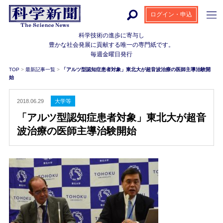
ログイン・申込
科学技術の進歩に寄与し
豊かな社会発展に貢献する
唯一の専門紙です。
毎週金曜日発行
TOP
>
最新記事一覧
>
「アルツ型認知症患者対象」東北大が超音波治療の医師主導治験開
始
2018.06.29
大学等
「アルツ型認知症患者対象」東北大が超音
波治療の医師主導治験開始