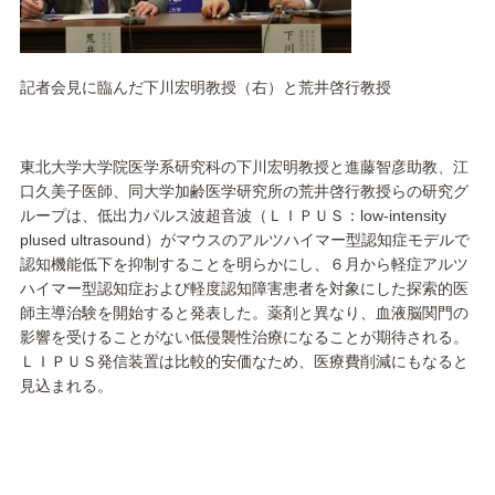
記者会見に臨んだ下川宏明教授（右）と荒井啓行教授
東北大学大学院医学系研究科の下川宏明教授と進藤智彦助教、江
口久美子医師、同大学加齢医学研究所の荒井啓行教授らの研究グ
ループは、低出力パルス波超音波（ＬＩＰＵＳ：low-intensity
plused ultrasound）がマウスのアルツハイマー型認知症モデルで
認知機能低下を抑制することを明らかにし、６月から軽症アルツ
ハイマー型認知症および軽度認知障害患者を対象にした探索的医
師主導治験を開始すると発表した。薬剤と異なり、血液脳関門の
影響を受けることがない低侵襲性治療になることが期待される。
ＬＩＰＵＳ発信装置は比較的安価なため、医療費削減にもなると
見込まれる。