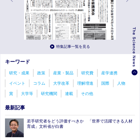
特集記事一覧を見る
キーワード
研究・成果
政策
産業・製品
研究費
産学連携
イベント
コラム
大学改革
理解増進
国際
人物
賞
大学等
研究機関
連載
その他
最新記事
若手研究者をどう評価すべきか 「世界で活躍できる人材
育成」文科省が白書