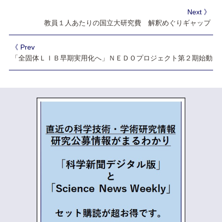
Next 》
教員１人あたりの国立大研究費 解釈めぐりギャップ
《 Prev
「全固体ＬＩＢ早期実用化へ」ＮＥＤＯプロジェクト第２期始動