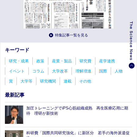
特集記事一覧を見る
キーワード
研究・成果
政策
産業・製品
研究費
産学連携
イベント
コラム
大学改革
理解増進
国際
人物
賞
大学等
研究機関
連載
その他
最新記事
加圧トレーニングでiPS心筋組織成熟 再生医療応用に期
待 理研が新技術
科研費「国際共同研究強化」に新区分 若手の海外派遣促