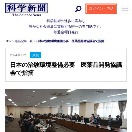
ログイン・申込
科学技術の進歩に寄与し
豊かな社会発展に貢献する
唯一の専門紙です。
毎週金曜日発行
TOP
>
最新記事一覧
>
日本の治験環境整備必要 医薬品開発協議会で指摘
2024.03.22
政策
日本の治験環境整備必要 医薬品開発協議
会で指摘