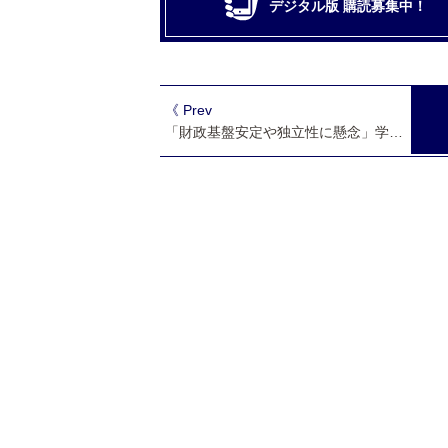
デジタル版 購読募集中！
《 Prev
「財政基盤安定や独立性に懸念」学術会議が法人化法案修正求める