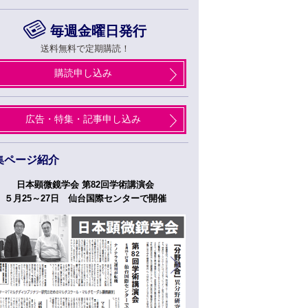
毎週金曜日発行
送料無料で定期購読！
購読申し込み
広告・特集・記事申し込み
集ページ紹介
日本顕微鏡学会 第82回学術講演会
つくばフォーラム
５月25～27日 仙台国際センターで開催
５月２７日、２