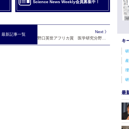
Science News Weekly会員募集中！
Next 》
最新記事一覧
野口英世アフリカ賞 医学研究分野はマリのジムデ博士
キ
研
産
理
研
最