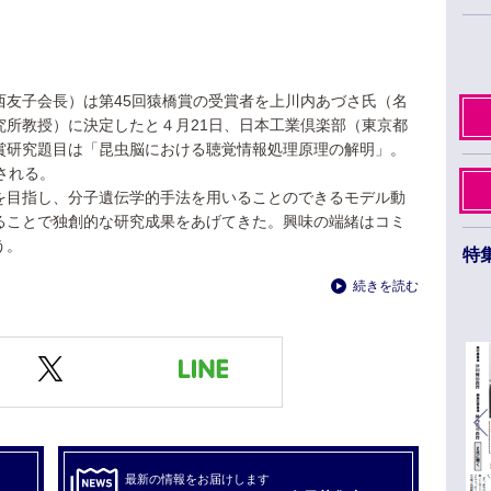
西友子会長）は第45回猿橋賞の受賞者を上川内あづさ氏（名
究所教授）に決定したと４月21日、日本工業倶楽部（東京都
賞研究題目は「昆虫脳における聴覚情報処理原理の解明」。
される。
を目指し、分子遺伝学的手法を用いることのできるモデル動
ることで独創的な研究成果をあげてきた。興味の端緒はコミ
う。
特
続きを読む
日本薬学会第145年会 ３月26日から29日まで
福岡市のベイサイドエリアで開催
最新の情報をお届けします