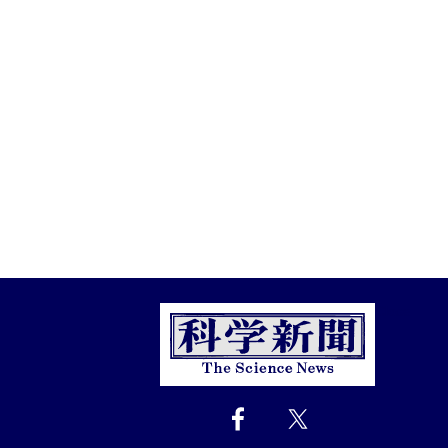
Close