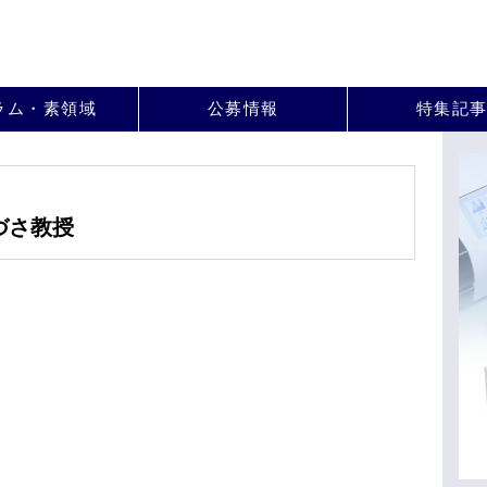
。
ラム・素領域
公募情報
特集記
づさ教授