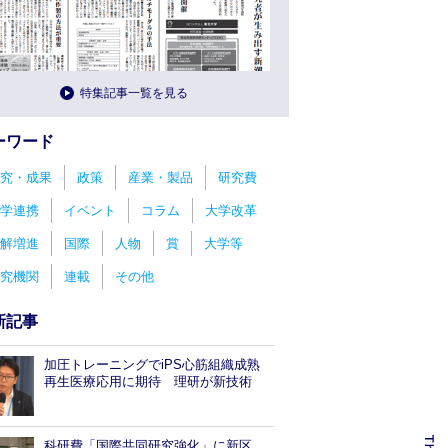
特集記事一覧を見る
ーワード
究・成果
政策
産業・製品
研究費
学連携
イベント
コラム
大学改革
解増進
国際
人物
賞
大学等
究機関
連載
その他
新記事
加圧トレーニングでiPS心筋組織成熟
再生医療応用に期待 理研が新技術
科研費「国際共同研究強化」に新区