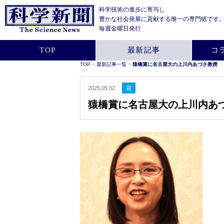
科学技術の進歩に寄与し
豊かな社会発展に貢献する
唯一の専門紙です
毎週金曜日発行
TOP
最新記事
コ
TOP
>
最新記事一覧
>
猿橋賞に名古屋大の上川内あづさ教授
2025.05.02
賞
猿橋賞に名古屋大の上川内あ