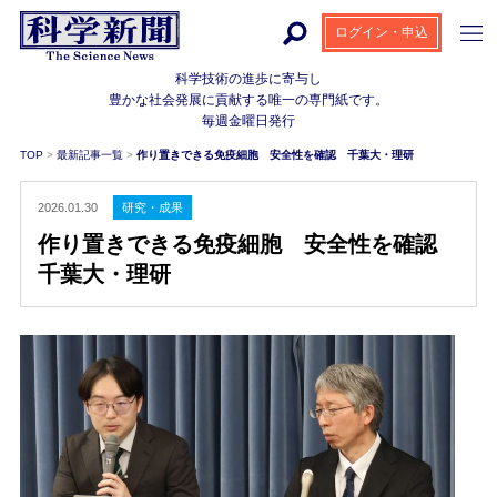
ログイン・申込
科学技術の進歩に寄与し
豊かな社会発展に貢献する
唯一の専門紙です。
毎週金曜日発行
TOP
>
最新記事一覧
>
作り置きできる免疫細胞 安全性を確認 千葉大・理研
2026.01.30
研究・成果
作り置きできる免疫細胞 安全性を確認
千葉大・理研