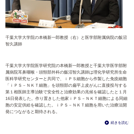
千葉大学大学院の本橋新一郎教授（右）と医学部附属病院の飯沼
智久講師
千葉大学大学院医学研究院の本橋新一郎教授と千葉大学医学部附
属病院耳鼻咽喉・頭頸部外科の飯沼智久講師は理化学研究所生命
医科学研究センターと共同で、ｉＰＳ細胞から作製した免疫細胞
「ｉＰＳ－ＮＫＴ細胞」を頭頸部の扁平上皮がんに直接投与する
第１相医師主導治験で安全性と治療効果の兆候を確認したと１月
16日発表した。作り置きした他家ｉＰＳ－ＮＫＴ細胞による同細
胞の安定供給を確認した。ｉＰＳ－ＮＫＴ細胞を用いた治療法開
発につながると期待される。
続きを読む