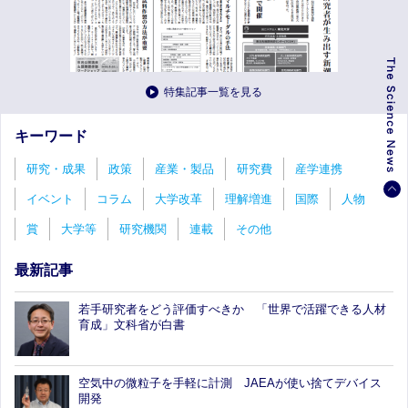
特集記事一覧を見る
キーワード
研究・成果
政策
産業・製品
研究費
産学連携
イベント
コラム
大学改革
理解増進
国際
人物
賞
大学等
研究機関
連載
その他
最新記事
若手研究者をどう評価すべきか 「世界で活躍できる人材
育成」文科省が白書
空気中の微粒子を手軽に計測 JAEAが使い捨てデバイス
開発