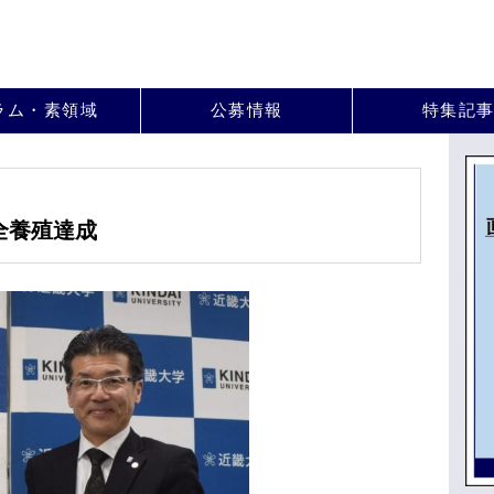
。
ラム・素領域
公募情報
特集記
全養殖達成