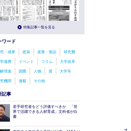
特集記事一覧を見る
ーワード
究・成果
政策
産業・製品
研究費
学連携
イベント
コラム
大学改革
解増進
国際
人物
賞
大学等
究機関
連載
その他
新記事
若手研究者をどう評価すべきか 「世
界で活躍できる人材育成」文科省が白
書