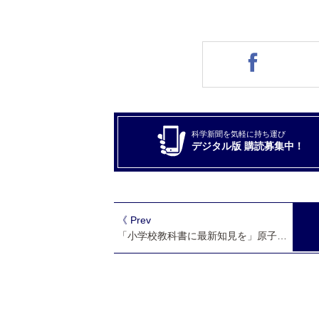
科学新聞を気軽に持ち運び
デジタル版 購読募集中！
《 Prev
「小学校教科書に最新知見を」原子力学会が文部科学次官に要望