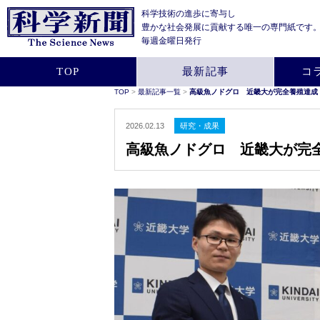
科学技術の進歩に寄与し
豊かな社会発展に貢献する
唯一の専門紙です
毎週金曜日発行
TOP
最新記事
コ
TOP
>
最新記事一覧
>
高級魚ノドグロ 近畿大が完全養殖達成
2026.02.13
研究・成果
高級魚ノドグロ 近畿大が完