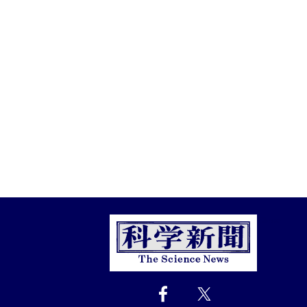
Close