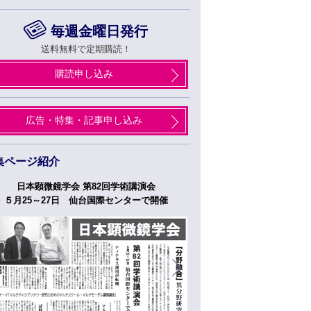
毎週金曜日発行
送料無料で定期購読！
購読申し込み
広告・特集・記事申し込み
集ページ紹介
日本顕微鏡学会 第82回学術講演会
つくばフォーラム
５月25～27日 仙台国際センターで開催
５月２７日、２