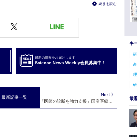
続きを読む
キ
研
最新の情報をお届けします
Science News Weekly会員募集中！
産
理
研
Next 》
最新記事一覧
最
「医師の診断を強力支援」国産医療用生成ＡＩ 見えてきた実用化