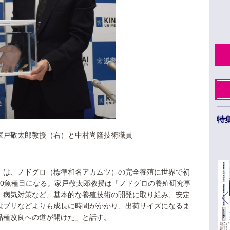
特
家戸敬太郎教授（右）と中村尚隆技術職員
日本薬学会第145年会 ３月26日から29日まで
福岡市のベイサイドエリアで開催
）は、ノドグロ（標準和名アカムツ）の完全養殖に世界で初
30魚種目になる。家戸敬太郎教授は「ノドグロの養殖研究事
、病気対策など、基本的な養殖技術の開発に取り組み、安定
はブリなどよりも成長に時間がかかり、出荷サイズになるま
品種改良への道が開けた」と話す。