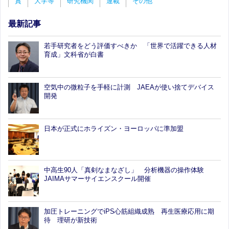
賞
大学等
研究機関
連載
その他
最新記事
若手研究者をどう評価すべきか 「世界で活躍できる人材
育成」文科省が白書
空気中の微粒子を手軽に計測 JAEAが使い捨てデバイス
開発
日本が正式にホライズン・ヨーロッパに準加盟
中高生90人「真剣なまなざし」 分析機器の操作体験
JAIMAサマーサイエンスクール開催
加圧トレーニングでiPS心筋組織成熟 再生医療応用に期
待 理研が新技術