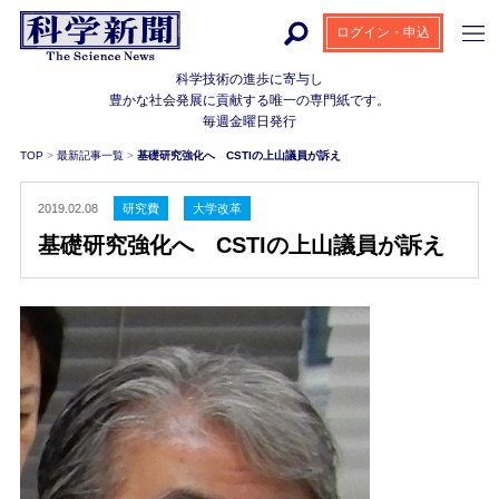
ログイン・申込
科学技術の進歩に寄与し
豊かな社会発展に貢献する
唯一の専門紙です。
毎週金曜日発行
TOP
>
最新記事一覧
>
基礎研究強化へ CSTIの上山議員が訴え
2019.02.08
研究費
大学改革
基礎研究強化へ CSTIの上山議員が訴え