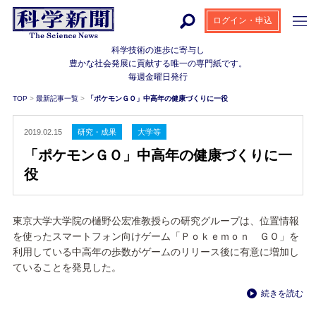
ログイン・申込
科学技術の進歩に寄与し
豊かな社会発展に貢献する
唯一の専門紙です。
毎週金曜日発行
TOP
>
最新記事一覧
>
「ポケモンＧＯ」中高年の健康づくりに一役
2019.02.15
研究・成果
大学等
「ポケモンＧＯ」中高年の健康づくりに一
役
東京大学大学院の樋野公宏准教授らの研究グループは、位置情報
を使ったスマートフォン向けゲーム「Ｐｏｋｅｍｏｎ ＧＯ」を
利用している中高年の歩数がゲームのリリース後に有意に増加し
ていることを発見した。
続きを読む