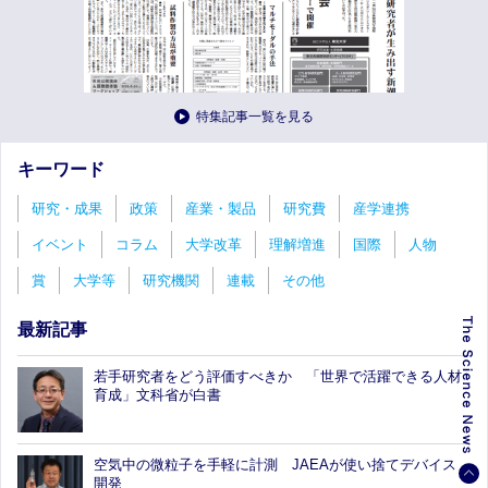
特集記事一覧を見る
キーワード
研究・成果
政策
産業・製品
研究費
産学連携
イベント
コラム
大学改革
理解増進
国際
人物
賞
大学等
研究機関
連載
その他
最新記事
若手研究者をどう評価すべきか 「世界で活躍できる人材
育成」文科省が白書
空気中の微粒子を手軽に計測 JAEAが使い捨てデバイス
開発