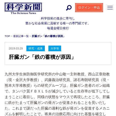
ログイン・申込
科学技術の進歩に寄与し
豊かな社会発展に貢献する
唯一の専門紙です。
毎週金曜日発行
TOP
>
最新記事一覧
>
肝臓ガン「鉄の蓄積が原因」
2019.03.29
研究・成果
大学等
肝臓ガン「鉄の蓄積が原因」
九州大学生体防御医学研究所の中山敬一主幹教授、西山正章助教
（現・金沢大学教授）、武藤義治研究員、諸石寿朗研究員（現・
熊本大学准教授）らの研究グループは、肝臓ガン患者のガン組織
で、タンパク質ＦＢＸＬ５が減少していると生存率が低下してし
まうことに着目し、同様の状態をマウスで再現したところ、肝臓
に鉄がたまって肝臓ガンの発ガンが促進されることを見いだし
た。これまで謎だった肝臓の過剰な鉄が発ガンを促進するメカニ
ズムを解明したことで、将来の治療応用に向けた基盤を確立し