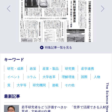
特集記事一覧を見る
キーワード
研究・成果
政策
産業・製品
研究費
産学連携
イベント
コラム
大学改革
理解増進
国際
人物
賞
大学等
研究機関
連載
その他
最新記事
若手研究者をどう評価すべきか 「世界で活躍できる人材
育成」文科省が白書