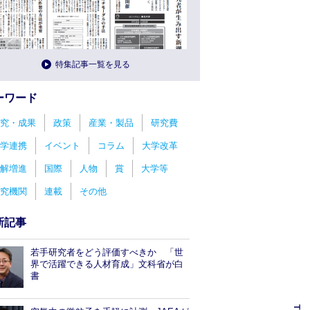
特集記事一覧を見る
ーワード
究・成果
政策
産業・製品
研究費
学連携
イベント
コラム
大学改革
解増進
国際
人物
賞
大学等
究機関
連載
その他
新記事
若手研究者をどう評価すべきか 「世
界で活躍できる人材育成」文科省が白
書