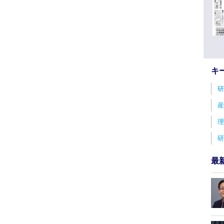
キ
研
産
理
研
最