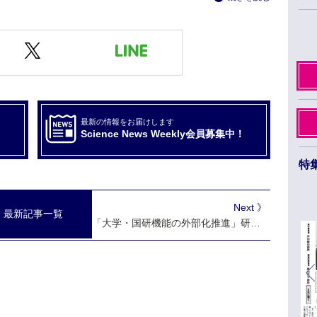
最新の情報をお届けします
Science News Weekly会員募集中！
特
日本薬学会第145年会 ３月26日から29日まで
福岡市のベイサイドエリアで開催
Next 》
最新記事一覧
「大学・国研機能の外部化推進」研究力強化へ総合パッケージ ＣＳＴＩが年内策定