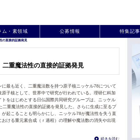
。
ラム・素領域
公募情報
特集記
性の直接的証拠発見
 二重魔法性の直接的証拠発見
ンに最も近く、二重魔法数を持つ原子核ニッケル78について
数原子核として、世界中で研究が行われている。理研仁科加
イトをはじめとする日仏国際共同研究グループは、ニッケル
った二重魔法性の直接的証拠を発見した。さらに生成に至るプ
）が起こることも明らかにし、ニッケル78が魔法性を失う直
における重元素合成（ｒ過程）の理解や魔法数の消失や出現
続きを読む