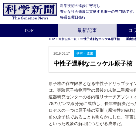
科学技術の進歩に寄与し
豊かな社会発展に貢献する
唯一の専門紙です
毎週金曜日発行
TOP
最新記事
コ
TOP
>
最新記事一覧
>
中性子過剰なニッケル原子核 二重魔法
2019.05.17
研究・成果
中性子過剰なニッケル原子核
原子核の存在限界となる中性子ドリップライ
は、実験原子核物理学の最後の未踏二重魔法
速器研究センターの谷内稜リサーチアソシエ
78のガンマ線分光に成功し、長年未解決だ
ロセスの一つに原子核の変形（魔法性の破れ
前の原子核であることも明らかにした。宇宙
といった現象の解明につながる成果だ。