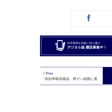
科学新聞を気軽に持ち運び
デジタル版 購読募集中！
《 Prev
「高効率吸収確認」膵ガン細胞に選択的に届くDDSの輸送役ペプチド開発