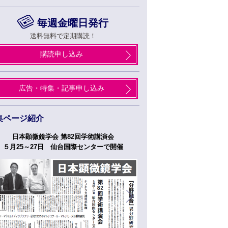
毎週金曜日発行
送料無料で定期購読！
購読申し込み
広告・特集・記事申し込み
集ページ紹介
日本顕微鏡学会 第82回学術講演会
つくばフォーラム
５月25～27日 仙台国際センターで開催
５月２７日、２