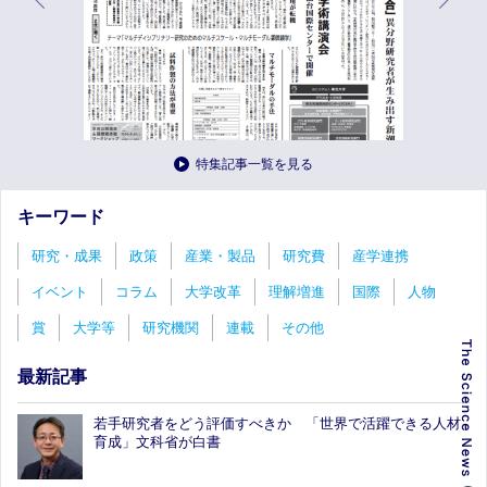
特集記事一覧を見る
キーワード
研究・成果
政策
産業・製品
研究費
産学連携
イベント
コラム
大学改革
理解増進
国際
人物
賞
大学等
研究機関
連載
その他
最新記事
若手研究者をどう評価すべきか 「世界で活躍できる人材
育成」文科省が白書