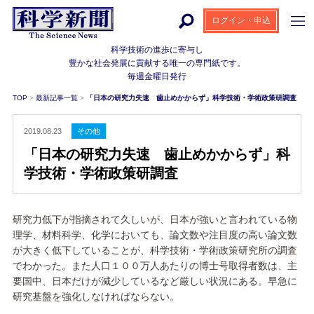
ログイン・申込
科学技術の進歩に寄与し
豊かな社会発展に貢献する
唯一の専門紙です。
毎週金曜日発行
TOP
>
最新記事一覧
>
「日本の研究力失速 歯止めかからず」科学技術・学術政策研調査
2019.08.23
その他
「日本の研究力失速 歯止めかからず」科
学技術・学術政策研調査
研究力低下が指摘されて久しいが、日本が強いと言われている物
理学、材料科学、化学においても、論文数や注目度の高い論文数
が大きく低下していることが、科学技術・学術政策研究所の調査
でわかった。また人口１００万人あたりの博士号取得者数は、主
要国中、日本だけが減少しているなど厳しい状況にある。早急に
研究基盤を強化しなければならない。