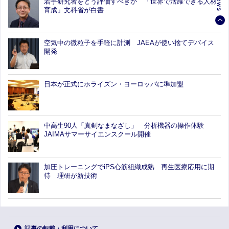
若手研究者をどう評価すべきか 「世界で活躍できる人材
育成」文科省が白書
空気中の微粒子を手軽に計測 JAEAが使い捨てデバイス
開発
日本が正式にホライズン・ヨーロッパに準加盟
中高生90人「真剣なまなざし」 分析機器の操作体験
JAIMAサマーサイエンスクール開催
加圧トレーニングでiPS心筋組織成熟 再生医療応用に期
待 理研が新技術
記事の転載・利用について