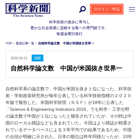
ログイン・申込
科学技術の進歩に寄与し
豊かな社会発展に貢献する
唯一の専門紙です。
毎週金曜日発行
TOP
>
最新記事一覧
>
自然科学論文数 中国が米国抜き世界一
2020.08.21
国際
自然科学論文数 中国が米国抜き世界一
自然科学系の論文数で、中国が米国を抜き１位になった。科学技
術・学術政策研究所が毎年公表している科学技術指標の２０２０
年版で報告した。米国科学財団（ＮＳＦ）が18年に公表した
「Science & Engineering Indicators 2018」でも科学・工学分野
の論文数で中国が１位になったと報告されていたが、その時は中
国のローカル雑誌なども含まれていた。今回はより雑誌が精選さ
れているデータベースによる３年平均での結果であるため、中国
の台頭が明確に示された。日本の順位は昨年同様だったが、10年