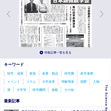
特集記事一覧を見る
キーワード
研究・成果
政策
産業・製品
研究費
産学連携
イベント
コラム
大学改革
理解増進
国際
人物
賞
大学等
研究機関
連載
その他
最新記事