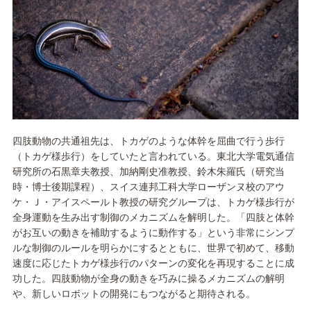
四肢動物の共通祖先は、トカゲのような体幹を屈曲で行う歩行
（トカゲ様歩行）をしていたと言われている。東北大学電気通信
研究所の石黒章夫教授、加納剛史准教授、鈴木朱羅氏（研究当
時・博士後期課程）、スイス連邦工科大学ローザンヌ校のアウ
ケ・Ｊ・アイスペールト教授の研究グループは、トカゲ様歩行が
全身運動を生み出す制御のメカニズムを解明した。「四肢と体幹
がお互いの動きを補助するように動作する」という非常にシンプ
ルな制御のルールを明らかにするとともに、世界で初めて、移動
速度に応じたトカゲ様歩行のパターンの変化を再現することに成
功した。四肢動物が全身の動きを巧みに操るメカニズムの解明
や、新しいロボットの開発にもつながると期待される。