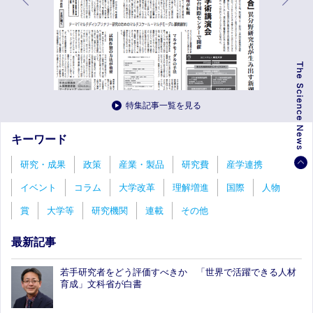
特集記事一覧を見る
キーワード
研究・成果
政策
産業・製品
研究費
産学連携
イベント
コラム
大学改革
理解増進
国際
人物
賞
大学等
研究機関
連載
その他
最新記事
若手研究者をどう評価すべきか 「世界で活躍できる人材
育成」文科省が白書