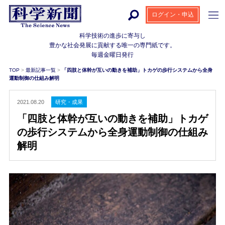
ログイン・申込
科学技術の進歩に寄与し
豊かな社会発展に貢献する
唯一の専門紙です。
毎週金曜日発行
TOP
>
最新記事一覧
>
「四肢と体幹が互いの動きを補助」トカゲの歩行システムから全身
運動制御の仕組み解明
2021.08.20
研究・成果
「四肢と体幹が互いの動きを補助」トカゲ
の歩行システムから全身運動制御の仕組み
解明