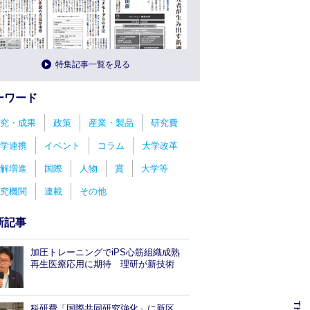
特集記事一覧を見る
ーワード
究・成果
政策
産業・製品
研究費
学連携
イベント
コラム
大学改革
解増進
国際
人物
賞
大学等
究機関
連載
その他
新記事
加圧トレーニングでiPS心筋組織成熟
再生医療応用に期待 理研が新技術
科研費「国際共同研究強化」に新区