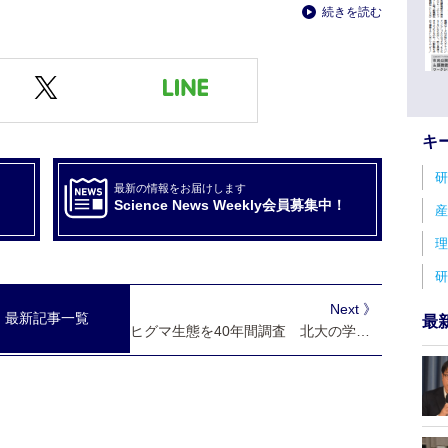
続きを読む
キ
研
最新の情報をお届けします
Science News Weekly会員募集中！
産
理
研
Next 》
最新記事一覧
最
ヒグマ生態を40年間調査 北大の学生サークル「クマ研」が成果