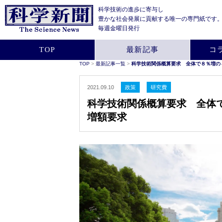
科学技術の進歩に寄与し
豊かな社会発展に貢献する
唯一の専門紙です
毎週金曜日発行
TOP
最新記事
コ
TOP
>
最新記事一覧
>
科学技術関係概算要求 全体で８％増の４
2021.09.10
政策
研究費
科学技術関係概算要求 全体で
増額要求