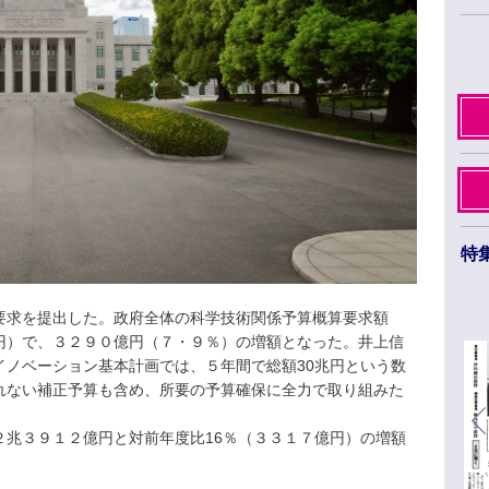
特
日本薬学会第145年会 ３月26日から29日まで
福岡市のベイサイドエリアで開催
要求を提出した。政府全体の科学技術関係予算概算要求額
円）で、３２９０億円（７・９％）の増額となった。井上信
イノベーション基本計画では、５年間で総額30兆円という数
れない補正予算も含め、所要の予算確保に全力で取り組みた
２兆３９１２億円と対前年度比16％（３３１７億円）の増額