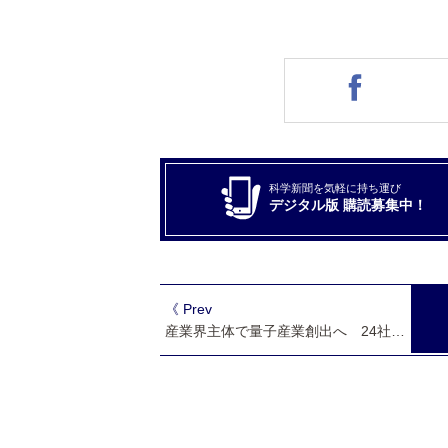
科学新聞を気軽に持ち運び
デジタル版 購読募集中！
《 Prev
産業界主体で量子産業創出へ 24社が協議会設立 総会開催