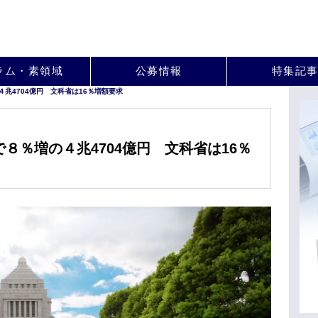
。
ラム・素領域
公募情報
特集記
兆4704億円 文科省は16％増額要求
８％増の４兆4704億円 文科省は16％