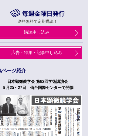
毎週金曜日発行
送料無料で定期購読！
購読申し込み
広告・特集・記事申し込み
集ページ紹介
日本顕微鏡学会 第82回学術講演会
つくばフォーラム
５月25～27日 仙台国際センターで開催
５月２７日、２