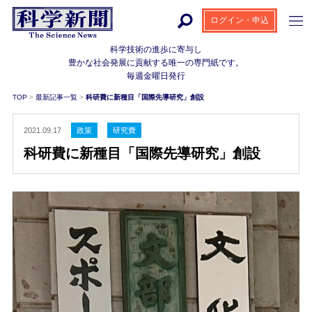
ログイン・申込
科学技術の進歩に寄与し
豊かな社会発展に貢献する
唯一の専門紙です。
毎週金曜日発行
TOP
>
最新記事一覧
>
科研費に新種目「国際先導研究」創設
2021.09.17
政策
研究費
科研費に新種目「国際先導研究」創設