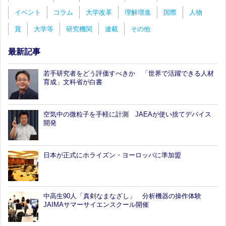
イベント
コラム
大学改革
理解増進
国際
人物
賞
大学等
研究機関
連載
その他
最新記事
若手研究者をどう評価すべきか 「世界で活躍できる人材
育成」文科省が白書
空気中の微粒子を手軽に計測 JAEAが使い捨てデバイス
開発
日本が正式にホライズン・ヨーロッパに準加盟
中高生90人「真剣なまなざし」 分析機器の操作体験
JAIMAサマーサイエンスクール開催