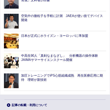
育成」文科省が白書
空気中の微粒子を手軽に計測 JAEAが使い捨てデバイス
開発
日本が正式にホライズン・ヨーロッパに準加盟
中高生90人「真剣なまなざし」 分析機器の操作体験
JAIMAサマーサイエンスクール開催
加圧トレーニングでiPS心筋組織成熟 再生医療応用に期
待 理研が新技術
記事の転載・利用について