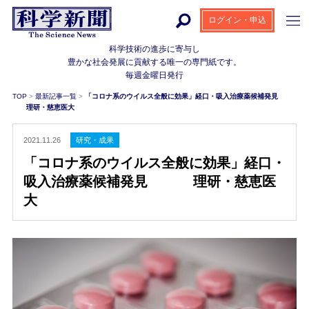
ログイン・申込
科学技術の進歩に寄与し
豊かな社会発展に貢献する
唯一の専門紙です。
毎週金曜日発行
TOP
>
最新記事一覧
>
「コロナ系のウイルス全般に効果」経口・吸入治療薬候補発見
理研・慈恵医大
2021.11.26
研究・成果
「コロナ系のウイルス全般に効果」経口・
吸入治療薬候補発見 理研・慈恵医
大