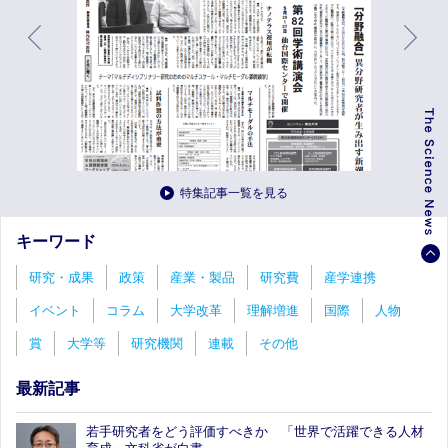
特集記事一覧を見る
キーワード
研究・成果
政策
産業・製品
研究費
産学連携
イベント
コラム
大学改革
理解増進
国際
人物
賞
大学等
研究機関
連載
その他
最新記事
若手研究者をどう評価すべきか 「世界で活躍できる人材