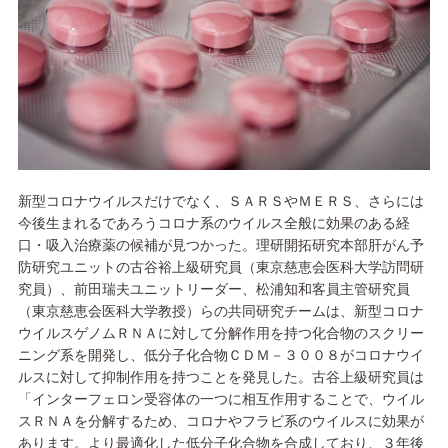
新型コロナウイルスだけでなく、ＳＡＲＳやＭＥＲＳ、さらには
今後生まれるであろうコロナ系のウイルス全般に効果のある経
口・吸入治療薬の候補が見つかった。理研開拓研究本部肝がん予
防研究ユニットの古谷裕上級研究員（東京慈恵会医科大学訪問研
究員）、前田瑞夫ユニットリーダー、松浦知和客員主管研究員
（東京慈恵会医科大学教授）らの共同研究チームは、新型コロナ
ウイルスゲノムＲＮＡに対して分解作用を持つ化合物のスクリー
ニング系を開発し、低分子化合物ＣＤＭ－３００８がコロナウイ
ルスに対して抑制作用を持つことを発見した。古谷上級研究員は
「インターフェロン受容体の一つに相互作用することで、ウイル
スＲＮＡを分解するため、コロナやフラビ系のウイルスに効果が
あります。より最適化した低分子化合物を合成しており、３年後