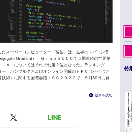
したスーパーコンピューター「富岳」は、世界のスパコンラ
Conjugate Gradient）、Ｇｒａｐｈ５００で５期連続の世界第
Ｌ－ＡＩについてはそれぞれ第２位となった。ランキング
特
ター・ハンブルクおよびオンライン開催のＨＰＣ（ハイパフ
算技術）に関する国際会議ＩＳＣ２０２２で、５月30日に発
日本薬学会第145年会 ３月26日から29日まで
福岡市のベイサイドエリアで開催
続きを読む