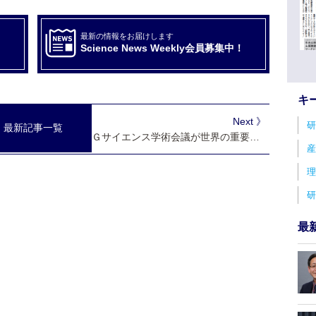
最新の情報をお届けします
Science News Weekly会員募集中！
キ
Next 》
研
最新記事一覧
Ｇサイエンス学術会議が世界の重要課題解決へ共同声明
産
理
研
最