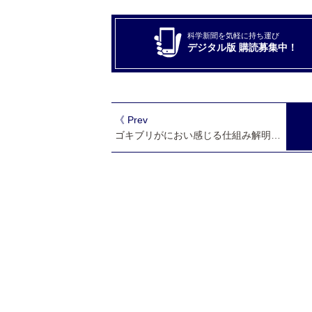
科学新聞を気軽に持ち運び
デジタル版 購読募集中！
《 Prev
ゴキブリがにおい感じる仕組み解明 受容体阻害で感じない個体作製にも成功