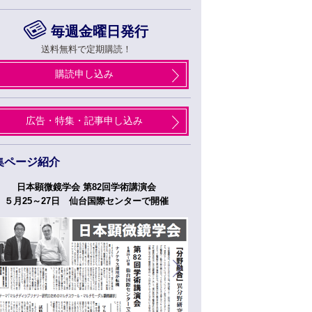
毎週金曜日発行
送料無料で定期購読！
購読申し込み
広告・特集・記事申し込み
集ページ紹介
日本顕微鏡学会 第82回学術講演会
つくばフォーラム
５月25～27日 仙台国際センターで開催
５月２７日、２