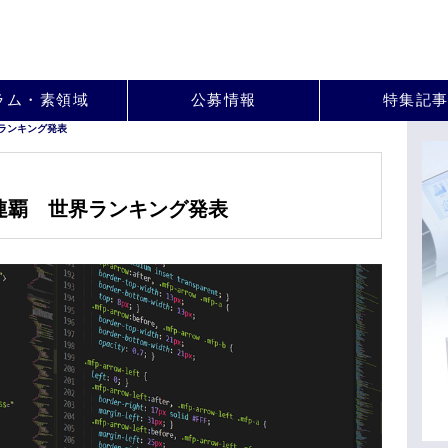
。
ラム・素領域
公募情報
特集記
ランキング発表
連覇 世界ランキング発表