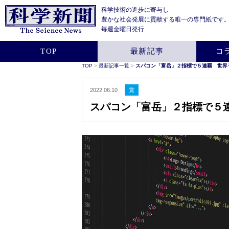
科学技術の進歩に寄与し
豊かな社会発展に貢献する
唯一の専門紙です
毎週金曜日発行
TOP
最新記事
コ
TOP
>
最新記事一覧
>
スパコン「富岳」２指標で５連覇 世界
2022.06.10
賞
スパコン「富岳」２指標で５