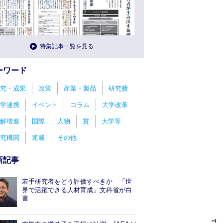
特集記事一覧を見る
ーワード
究・成果
政策
産業・製品
研究費
学連携
イベント
コラム
大学改革
解増進
国際
人物
賞
大学等
究機関
連載
その他
新記事
若手研究者をどう評価すべきか 「世
界で活躍できる人材育成」文科省が白
書