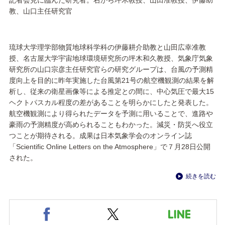
記者会見に臨んだ研究者。右から坪木教授、山田准教授、伊藤助
教、山口主任研究官
琉球大学理学部物質地球科学科の伊藤耕介助教と山田広幸准教
授、名古屋大学宇宙地球環境研究所の坪木和久教授、気象庁気象
研究所の山口宗彦主任研究官らの研究グループは、台風の予測精
度向上を目的に昨年実施した台風第21号の航空機観測の結果を解
析し、従来の衛星画像等による推定との間に、中心気圧で最大15
ヘクトパスカル程度の差があることを明らかにしたと発表した。
航空機観測により得られたデータを予測に用いることで、進路や
豪雨の予測精度が高められることもわかった。減災・防災へ役立
つことが期待される。成果は日本気象学会のオンライン誌
「Scientific Online Letters on the Atmosphere」で７月28日公開
された。
続きを読む