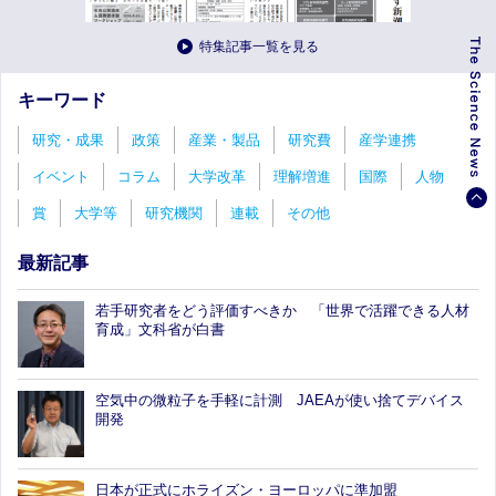
特集記事一覧を見る
キーワード
研究・成果
政策
産業・製品
研究費
産学連携
イベント
コラム
大学改革
理解増進
国際
人物
賞
大学等
研究機関
連載
その他
最新記事
若手研究者をどう評価すべきか 「世界で活躍できる人材
育成」文科省が白書
空気中の微粒子を手軽に計測 JAEAが使い捨てデバイス
開発
日本が正式にホライズン・ヨーロッパに準加盟