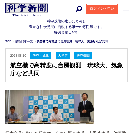
ログイン・申込
科学技術の進歩に寄与し
豊かな社会発展に貢献する
唯一の専門紙です。
毎週金曜日発行
TOP
>
最新記事一覧
>
航空機で高精度に台風観測 琉球大、気象庁など共同
2018.08.10
研究・成果
大学等
研究機関
航空機で高精度に台風観測 琉球大、気象
庁など共同