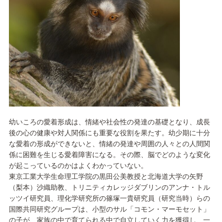
幼いころの愛着形成は、情緒や社会性の発達の基礎となり、成長
後の心の健康や対人関係にも重要な役割を果たす。幼少期に十分
な愛着の形成ができないと、情緒の発達や周囲の人々との人間関
係に困難を生じる愛着障害になる。その際、脳でどのような変化
が起こっているのかはよくわかっていない。
東京工業大学生命理工学院の黒田公美教授と北海道大学の矢野
（梨本）沙織助教、トリニティカレッジダブリンのアンナ・トル
ッツイ研究員、理化学研究所の篠塚一貴研究員（研究当時）らの
国際共同研究グループは、小型のサル「コモン・マーモセット」
の子が、家族の中で育てられる中で自立していく力を獲得し、一