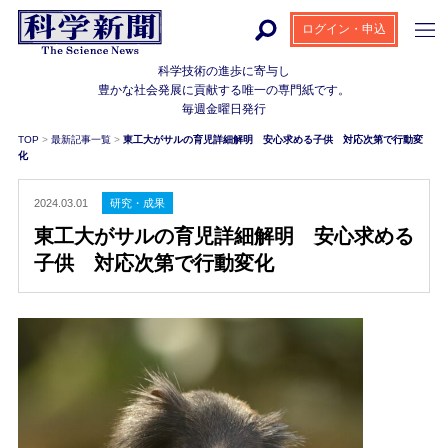
ログイン・申込
科学技術の進歩に寄与し
豊かな社会発展に貢献する
唯一の専門紙です。
毎週金曜日発行
TOP
>
最新記事一覧
>
東工大がサルの育児詳細解明 安心求める子供 対応次第で行動変
化
2024.03.01
研究・成果
東工大がサルの育児詳細解明 安心求める
子供 対応次第で行動変化