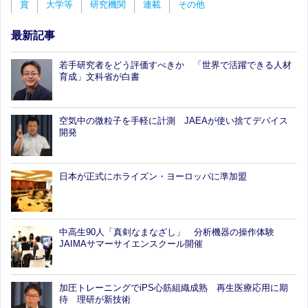
賞
大学等
研究機関
連載
その他
最新記事
若手研究者をどう評価すべきか 「世界で活躍できる人材
育成」文科省が白書
空気中の微粒子を手軽に計測 JAEAが使い捨てデバイス
開発
日本が正式にホライズン・ヨーロッパに準加盟
中高生90人「真剣なまなざし」 分析機器の操作体験
JAIMAサマーサイエンスクール開催
加圧トレーニングでiPS心筋組織成熟 再生医療応用に期
待 理研が新技術