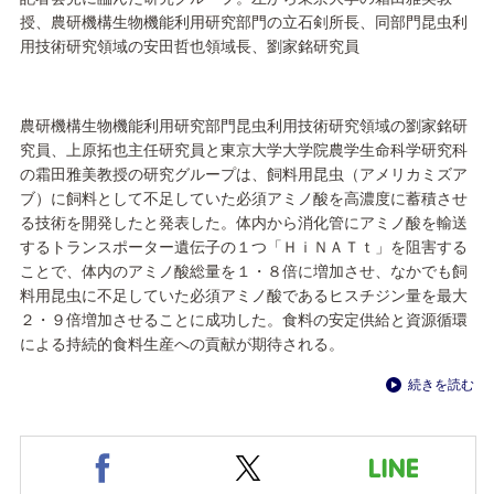
授、農研機構生物機能利用研究部門の立石剣所長、同部門昆虫利
用技術研究領域の安田哲也領域長、劉家銘研究員
農研機構生物機能利用研究部門昆虫利用技術研究領域の劉家銘研
究員、上原拓也主任研究員と東京大学大学院農学生命科学研究科
の霜田雅美教授の研究グループは、飼料用昆虫（アメリカミズア
ブ）に飼料として不足していた必須アミノ酸を高濃度に蓄積させ
る技術を開発したと発表した。体内から消化管にアミノ酸を輸送
するトランスポーター遺伝子の１つ「ＨｉＮＡＴｔ」を阻害する
ことで、体内のアミノ酸総量を１・８倍に増加させ、なかでも飼
料用昆虫に不足していた必須アミノ酸であるヒスチジン量を最大
２・９倍増加させることに成功した。食料の安定供給と資源循環
による持続的食料生産への貢献が期待される。
続きを読む