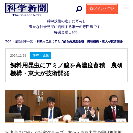
ログイン・申込
科学技術の進歩に寄与し
豊かな社会発展に貢献する
唯一の専門紙です。
毎週金曜日発行
TOP
>
最新記事一覧
>
飼料用昆虫にアミノ酸を高濃度蓄積 農研機構・東大が技術開発
2024.11.29
研究・成果
飼料用昆虫にアミノ酸を高濃度蓄積 農研
機構・東大が技術開発
記者会見に臨んだ研究グループ。左から東京大学の霜田雅美教