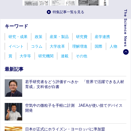
特集記事一覧を見る
キーワード
研究・成果
政策
産業・製品
研究費
産学連携
イベント
コラム
大学改革
理解増進
国際
人物
賞
大学等
研究機関
連載
その他
最新記事
若手研究者をどう評価すべきか 「世界で活躍できる人材
育成」文科省が白書
空気中の微粒子を手軽に計測 JAEAが使い捨てデバイス
開発
日本が正式にホライズン・ヨーロッパに準加盟