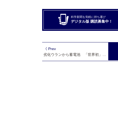
科学新聞を気軽に持ち運び
デジタル版 購読募集中！
《 Prev
劣化ウランから蓄電池 「世界初」原子力機構が開発