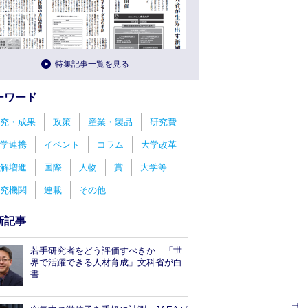
特集記事一覧を見る
ーワード
究・成果
政策
産業・製品
研究費
学連携
イベント
コラム
大学改革
解増進
国際
人物
賞
大学等
究機関
連載
その他
新記事
若手研究者をどう評価すべきか 「世
界で活躍できる人材育成」文科省が白
書