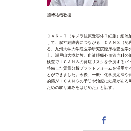
國﨑祐哉教授
ＣＡＲ－Ｔ（キメラ抗原受容体Ｔ細胞）細胞
して、脳神経障害につながるＩＣＡＮＳ（免
る。九州大学大学院医学研究院臨床検査医学
士、瀬戸山大樹助教、血液腫瘍心血管内科の
検査でＩＣＡＮＳの発症リスクを予測するバ
整備した質量分析プラットフォームを活用す
とができました。今後、一般生化学測定法や
的薬がＩＣＡＮＳの予防や治療に効果がある
ための取り組みをはじめた」と話す。