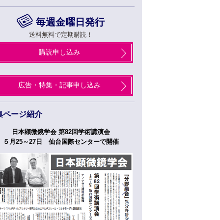
毎週金曜日発行
送料無料で定期購読！
購読申し込み
広告・特集・記事申し込み
集ページ紹介
日本顕微鏡学会 第82回学術講演会
つくばフォーラム
５月25～27日 仙台国際センターで開催
５月２７日、２