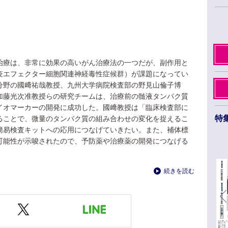
治療は、非常に効果の高いがん治療法の一つだが、副作用と
疫エフェクター細胞関連神経毒性症候群）が課題になってい
分野の國﨑祐哉教授、九州大学病院検査部の野見山倫子博
加藤光次准教授らの研究チームは、治療前の髄液タンパク質
イオマーカーの開発に成功した。國﨑教授は「臨床検査部に
特
ることで、微量のタンパク質の組み合わせの変化を捉えるこ
簡易検査キットへの応用につなげていきたい。また、補体標
日本薬学会第145年会 ３月26日から29日まで
可能性が示唆されたので、予防薬や治療薬の開発につなげる
福岡市のベイサイドエリアで開催
続きを読む