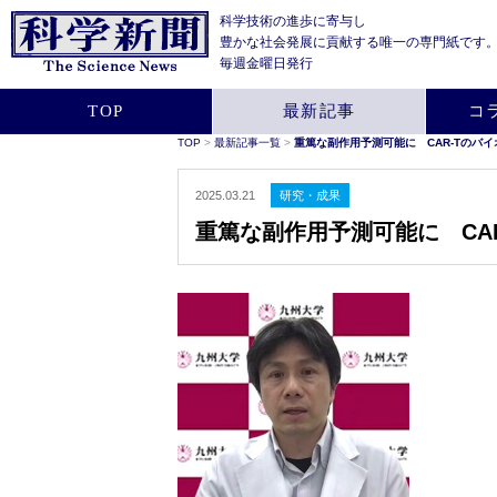
科学技術の進歩に寄与し
豊かな社会発展に貢献する
唯一の専門紙です
毎週金曜日発行
TOP
最新記事
コ
TOP
>
最新記事一覧
>
重篤な副作用予測可能に CAR-Tのバ
2025.03.21
研究・成果
重篤な副作用予測可能に CA