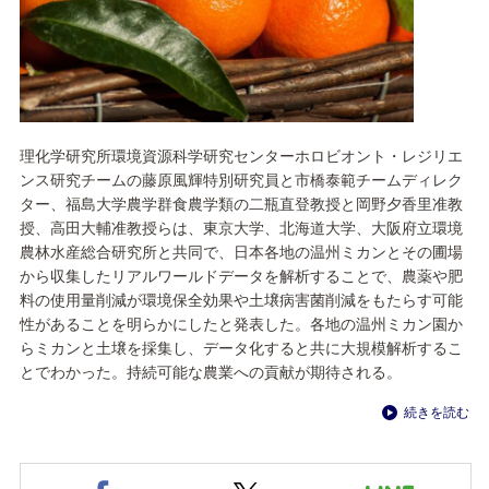
理化学研究所環境資源科学研究センターホロビオント・レジリエ
ンス研究チームの藤原風輝特別研究員と市橋泰範チームディレク
ター、福島大学農学群食農学類の二瓶直登教授と岡野夕香里准教
授、高田大輔准教授らは、東京大学、北海道大学、大阪府立環境
農林水産総合研究所と共同で、日本各地の温州ミカンとその圃場
から収集したリアルワールドデータを解析することで、農薬や肥
料の使用量削減が環境保全効果や土壌病害菌削減をもたらす可能
性があることを明らかにしたと発表した。各地の温州ミカン園か
らミカンと土壌を採集し、データ化すると共に大規模解析するこ
とでわかった。持続可能な農業への貢献が期待される。
続きを読む