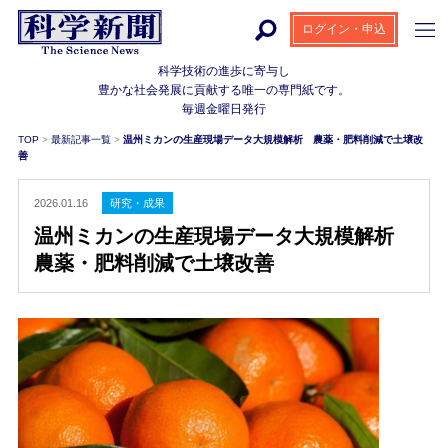
ログイン・申込
科学技術の進歩に寄与し
豊かな社会発展に貢献する
唯一の専門紙です。
毎週金曜日発行
TOP
>
最新記事一覧
>
温州ミカンの生産現場データ大規模解析 農薬・肥料削減で土壌改
善
2026.01.16
研究・成果
温州ミカンの生産現場データ大規模解析
農薬・肥料削減で土壌改善