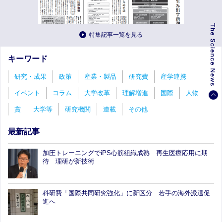
特集記事一覧を見る
キーワード
研究・成果
政策
産業・製品
研究費
産学連携
イベント
コラム
大学改革
理解増進
国際
人物
賞
大学等
研究機関
連載
その他
最新記事
加圧トレーニングでiPS心筋組織成熟 再生医療応用に期
待 理研が新技術
科研費「国際共同研究強化」に新区分 若手の海外派遣促
進へ